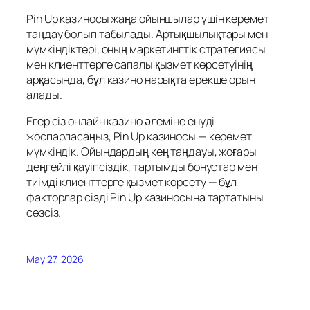
Pin Up казиносы жаңа ойыншылар үшін керемет
таңдау болып табылады. Артықшылықтары мен
мүмкіндіктері, оның маркетингтік стратегиясы
мен клиенттерге сапалы қызмет көрсетуінің
арқасында, бұл казино нарықта ерекше орын
алады.
Егер сіз онлайн казино әлеміне енуді
жоспарласаңыз, Pin Up казиносы — керемет
мүмкіндік. Ойындардың кең таңдауы, жоғары
деңгейлі қауіпсіздік, тартымды бонустар мен
тиімді клиенттерге қызмет көрсету — бұл
факторлар сізді Pin Up казиносына тартатыны
сөзсіз.
May 27, 2026