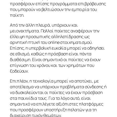
προσφέρουν επίσης προγράμματα επιβράβευσης
που μπορούν να βελτιώσουν την εμπειρία του
παίκτη.
Από την άλλη πλευρά, υπάρχουν και
μειονεκτήματα. Πολλοί παίκτες αναφέρουν την
έλλειψη προσωπικής αλληλεπίδρασης ως
αρνητική πτυχή του online στοιχηματισμού.
Επίσης, η υπερβολική ευκολία μπορεί να οδηγήσει
σε εθισμό, καθώς η πρόσβαση είναι πάντα
διαθέσιμη. Είναι σημαντικό οι παίκτες να έχουν
επίγνωση του χρόνου και των χρημάτων που
ξοδεύουν.
Επιπλέον, η τεχνολογία μπορεί να αποτύχει, με
αποτέλεσμα να υπάρχουν προβλήματα σύνδεσης ή
να δυσκολεύονται οι παίκτες να έχουν πρόσβαση
στα παιχνίδια τους. Για το λόγο αυτό, είναι
σημαντικό να επιλέγετε αξιόπιστες πλατφόρμες
που προσφέρουν υποστήριξη πελατών για τη
διαχείριση τυχόν θεμάτων.