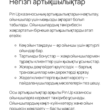
Негізгі артықшылықтар
Pin Up казиносының артықшылықтарын нақтылау,
ойыншылар үшін маңызды ақпарат болып
табылады. Ойыншылардың тәжірибесін
жақсартатын бірнеше артықшылықтарды атап
өтейік:
Кең ойын таңдауы — әр ойыншы үшін әртүрлі
ойындар бар.
Тартымды бонустар — жаңа ойыншылар мен
тұрақты клиенттер үшін қызықты ұсыныстар.
Жоғары деңгейдегі қауіпсіздік — барлық
транзакциялар мен деректерді қорғау.
Жедел клиенттерге қызмет көрсету —
пайдаланушылардың мәселелерін тез шешу.
Осы артықшылықтар арқылы Pin Up казиносы
ойыншыларға керемет тәжірибе ұсынады.
Ойыншылардың көңіл-күйін көтеру және ойын
процесін жеңілдету — басты мақсат.