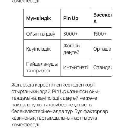
көмектеседі.
Бәсекелес
Бә
Мүмкіндік
Pin Up
A
B
Ойын таңдау
3000+
1500+
25
Жоғары
Қауіпсіздік
Орташа
Нег
деңгей
Пайдаланушы
Интуитивті
Стандартты
Нег
тәжірибесі
Жоғарыда көрсетілген кестеден көріп
отырғанымыздай, Pin Up казиносы ойын
таңдауына, қауіпсіздік деңгейіне және
пайдаланушы тәжірибесіне қатысты
бәсекелестерінен алда тұр. Бұл факторлар
казиноның тартымдылығын арттыруға
көмектеседі.