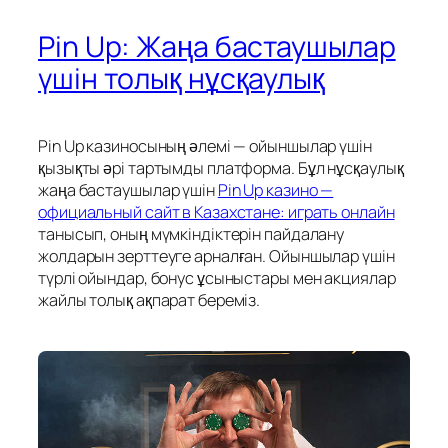
Pin Up: Жаңа бастаушылар
үшін толық нұсқаулық
Pin Up казиносының әлемі — ойыншылар үшін
қызықты әрі тартымды платформа. Бұл нұсқаулық
жаңа бастаушылар үшін
Pin Up казино —
официальный сайт в Казахстане: играть онлайн
танысып, оның мүмкіндіктерін пайдалану
жолдарын зерттеуге арналған. Ойыншылар үшін
түрлі ойындар, бонус ұсыныстары мен акциялар
жайлы толық ақпарат береміз.