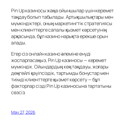
Pin Up казиносы жаңа ойыншылар үшін керемет
таңдау болып табылады. Артықшылықтары мен
мүмкіндіктері, оның маркетингтік стратегиясы
мен клиенттерге сапалы қызмет көрсетуінің
арқасында, бұл казино нарықта ерекше орын
алады.
Егер сіз онлайн казино әлеміне енуді
жоспарласаңыз, Pin Up казиносы — керемет
мүмкіндік. Ойындардың кең таңдауы, жоғары
деңгейлі қауіпсіздік, тартымды бонустар мен
тиімді клиенттерге қызмет көрсету — бұл
факторлар сізді Pin Up казиносына тартатыны
сөзсіз.
May 27, 2026