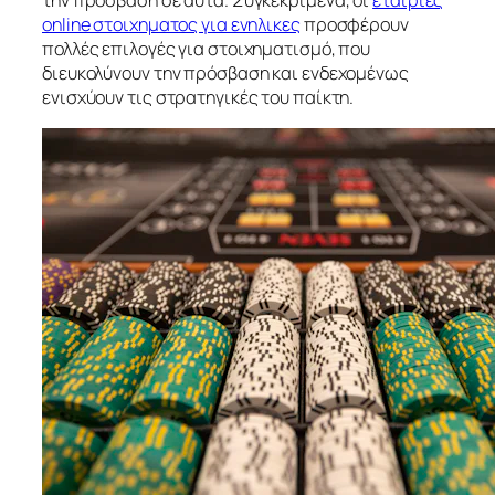
την πρόσβαση σε αυτά. Συγκεκριμένα, οι
εταιριες
online στοιχηματος για ενηλικες
προσφέρουν
πολλές επιλογές για στοιχηματισμό, που
διευκολύνουν την πρόσβαση και ενδεχομένως
ενισχύουν τις στρατηγικές του παίκτη.