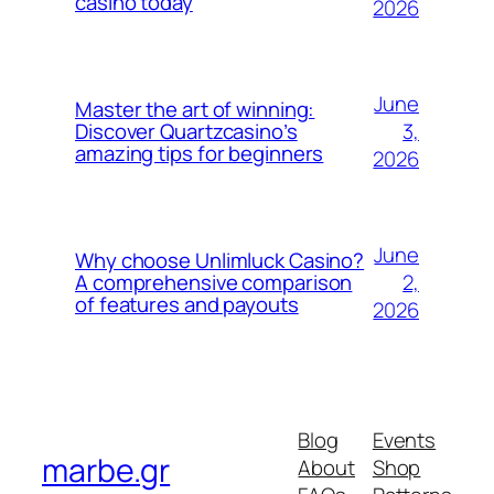
casino today
2026
June
Master the art of winning:
3,
Discover Quartzcasino’s
amazing tips for beginners
2026
June
Why choose Unlimluck Casino?
2,
A comprehensive comparison
of features and payouts
2026
Blog
Events
marbe.gr
About
Shop