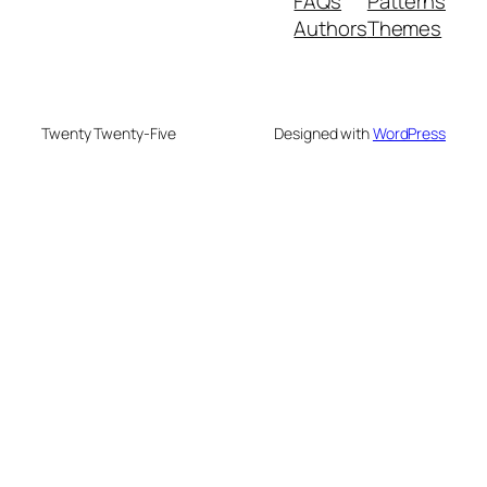
FAQs
Patterns
Authors
Themes
Twenty Twenty-Five
Designed with
WordPress