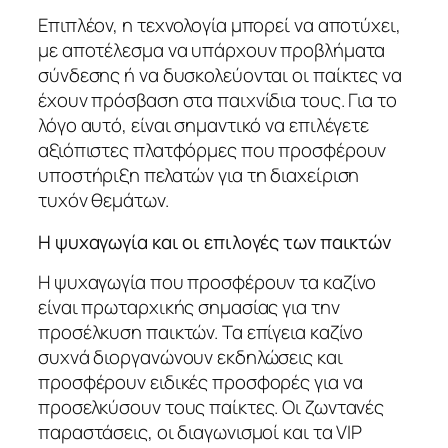
Επιπλέον, η τεχνολογία μπορεί να αποτύχει,
με αποτέλεσμα να υπάρχουν προβλήματα
σύνδεσης ή να δυσκολεύονται οι παίκτες να
έχουν πρόσβαση στα παιχνίδια τους. Για το
λόγο αυτό, είναι σημαντικό να επιλέγετε
αξιόπιστες πλατφόρμες που προσφέρουν
υποστήριξη πελατών για τη διαχείριση
τυχόν θεμάτων.
Η ψυχαγωγία και οι επιλογές των παικτών
Η ψυχαγωγία που προσφέρουν τα καζίνο
είναι πρωταρχικής σημασίας για την
προσέλκυση παικτών. Τα επίγεια καζίνο
συχνά διοργανώνουν εκδηλώσεις και
προσφέρουν ειδικές προσφορές για να
προσελκύσουν τους παίκτες. Οι ζωντανές
παραστάσεις, οι διαγωνισμοί και τα VIP