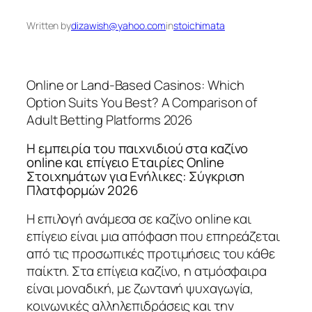
Written by
dizawish@yahoo.com
in
stoichimata
Online or Land-Based Casinos: Which
Option Suits You Best? A Comparison of
Adult Betting Platforms 2026
Η εμπειρία του παιχνιδιού στα καζίνο
online και επίγειο Εταιρίες Online
Στοιχημάτων για Ενήλικες: Σύγκριση
Πλατφορμών 2026
Η επιλογή ανάμεσα σε καζίνο online και
επίγειο είναι μια απόφαση που επηρεάζεται
από τις προσωπικές προτιμήσεις του κάθε
παίκτη. Στα επίγεια καζίνο, η ατμόσφαιρα
είναι μοναδική, με ζωντανή ψυχαγωγία,
κοινωνικές αλληλεπιδράσεις και την