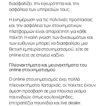
διασφαλίζει την εγκυρότητα και την
ασφάλεια των υπηρεσιών τους.
Η ενημέρωση για τις πολιτικές προστασίας
και την ασφάλεια των στοιχηματικών
πλατφορμών είναι απαραίτητη για κάθε
παίκτη. Η καλή γνώση των δικαιωμάτων και
των ευθυνών μπορεί να διασφαλίσει μια
θετική εμπειρία στοιχηματισμού, είτε σε
online είτε σε επίγειο καζίνο.
Πλεονεκτήματα και μειονεκτήματα του
online στοιχηματισμού
Ο online στοιχηματισμός έχει πολλά
πλεονεκτήματα. Καταρχάς, οι παίκτες έχουν
άμεση πρόσβαση σε μια πλούσια γκάμα
παιχνιδιών, όπως κουλοχέρηδες,
επιτραπέζια παιχνίδια και live dealer.