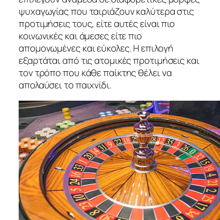
ψυχαγωγίας που ταιριάζουν καλύτερα στις
προτιμήσεις τους, είτε αυτές είναι πιο
κοινωνικές και άμεσες είτε πιο
απομονωμένες και εύκολες. Η επιλογή
εξαρτάται από τις ατομικές προτιμήσεις και
τον τρόπο που κάθε παίκτης θέλει να
απολαύσει το παιχνίδι.