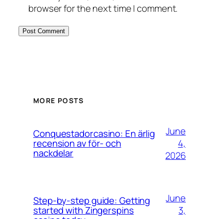
browser for the next time I comment.
MORE POSTS
June
Conquestadorcasino: En ärlig
4,
recension av för- och
nackdelar
2026
June
Step-by-step guide: Getting
3,
started with Zingerspins