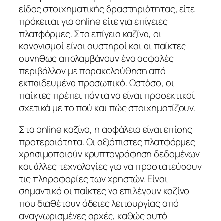
είδος στοιχηματικής δραστηριότητας, είτε
πρόκειται για online είτε για επίγειες
πλατφόρμες. Στα επίγεια καζίνο, οι
κανονισμοί είναι αυστηροί και οι παίκτες
συνήθως απολαμβάνουν ένα ασφαλές
περιβάλλον με παρακολούθηση από
εκπαιδευμένο προσωπικό. Ωστόσο, οι
παίκτες πρέπει πάντα να είναι προσεκτικοί
σχετικά με το πού και πώς στοιχηματίζουν.
Στα online καζίνο, η ασφάλεια είναι επίσης
προτεραιότητα. Οι αξιόπιστες πλατφόρμες
χρησιμοποιούν κρυπτογράφηση δεδομένων
και άλλες τεχνολογίες για να προστατεύσουν
τις πληροφορίες των χρηστών. Είναι
σημαντικό οι παίκτες να επιλέγουν καζίνο
που διαθέτουν άδειες λειτουργίας από
αναγνωρισμένες αρχές, καθώς αυτό