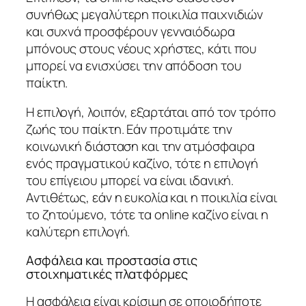
συνήθως μεγαλύτερη ποικιλία παιχνιδιών
και συχνά προσφέρουν γενναιόδωρα
μπόνους στους νέους χρήστες, κάτι που
μπορεί να ενισχύσει την απόδοση του
παίκτη.
Η επιλογή, λοιπόν, εξαρτάται από τον τρόπο
ζωής του παίκτη. Εάν προτιμάτε την
κοινωνική διάσταση και την ατμόσφαιρα
ενός πραγματικού καζίνο, τότε η επιλογή
του επίγειου μπορεί να είναι ιδανική.
Αντιθέτως, εάν η ευκολία και η ποικιλία είναι
το ζητούμενο, τότε τα online καζίνο είναι η
καλύτερη επιλογή.
Ασφάλεια και προστασία στις
στοιχηματικές πλατφόρμες
Η ασφάλεια είναι κρίσιμη σε οποιοδήποτε