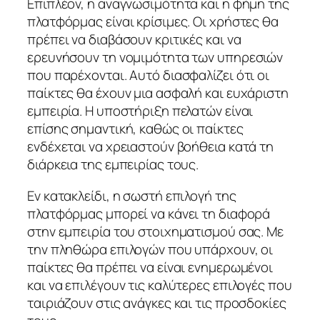
Επιπλέον, η αναγνωσιμότητα και η φήμη της
πλατφόρμας είναι κρίσιμες. Οι χρήστες θα
πρέπει να διαβάσουν κριτικές και να
ερευνήσουν τη νομιμότητα των υπηρεσιών
που παρέχονται. Αυτό διασφαλίζει ότι οι
παίκτες θα έχουν μια ασφαλή και ευχάριστη
εμπειρία. Η υποστήριξη πελατών είναι
επίσης σημαντική, καθώς οι παίκτες
ενδέχεται να χρειαστούν βοήθεια κατά τη
διάρκεια της εμπειρίας τους.
Εν κατακλείδι, η σωστή επιλογή της
πλατφόρμας μπορεί να κάνει τη διαφορά
στην εμπειρία του στοιχηματισμού σας. Με
την πληθώρα επιλογών που υπάρχουν, οι
παίκτες θα πρέπει να είναι ενημερωμένοι
και να επιλέγουν τις καλύτερες επιλογές που
ταιριάζουν στις ανάγκες και τις προσδοκίες