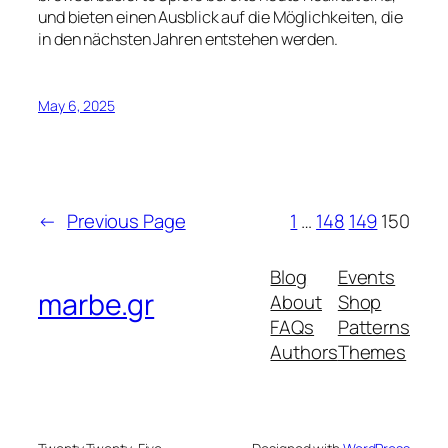
und bieten einen Ausblick auf die Möglichkeiten, die
in den nächsten Jahren entstehen werden.
May 6, 2025
←
Previous Page
1
…
148
149
150
Blog
Events
marbe.gr
About
Shop
FAQs
Patterns
Authors
Themes