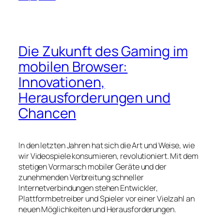
Die Zukunft des Gaming im
mobilen Browser:
Innovationen,
Herausforderungen und
Chancen
In den letzten Jahren hat sich die Art und Weise, wie
wir Videospiele konsumieren, revolutioniert. Mit dem
stetigen Vormarsch mobiler Geräte und der
zunehmenden Verbreitung schneller
Internetverbindungen stehen Entwickler,
Plattformbetreiber und Spieler vor einer Vielzahl an
neuen Möglichkeiten und Herausforderungen.