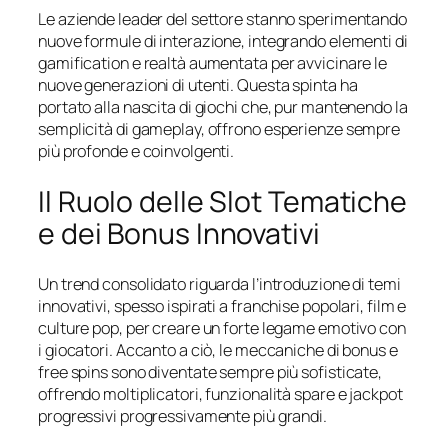
Le aziende leader del settore stanno sperimentando
nuove formule di interazione, integrando elementi di
gamification e realtà aumentata per avvicinare le
nuove generazioni di utenti. Questa spinta ha
portato alla nascita di giochi che, pur mantenendo la
semplicità di gameplay, offrono esperienze sempre
più profonde e coinvolgenti.
Il Ruolo delle Slot Tematiche
e dei Bonus Innovativi
Un trend consolidato riguarda l’introduzione di temi
innovativi, spesso ispirati a franchise popolari, film e
culture pop, per creare un forte legame emotivo con
i giocatori. Accanto a ciò, le meccaniche di bonus e
free spins sono diventate sempre più sofisticate,
offrendo moltiplicatori, funzionalità spare e jackpot
progressivi progressivamente più grandi.