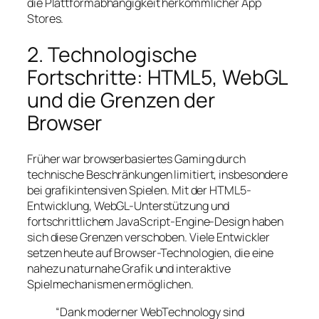
die Plattformabhängigkeit herkömmlicher App
Stores.
2. Technologische
Fortschritte: HTML5, WebGL
und die Grenzen der
Browser
Früher war browserbasiertes Gaming durch
technische Beschränkungen limitiert, insbesondere
bei grafikintensiven Spielen. Mit der HTML5-
Entwicklung, WebGL-Unterstützung und
fortschrittlichem JavaScript-Engine-Design haben
sich diese Grenzen verschoben. Viele Entwickler
setzen heute auf Browser-Technologien, die eine
nahezu naturnahe Grafik und interaktive
Spielmechanismen ermöglichen.
“Dank moderner WebTechnology sind