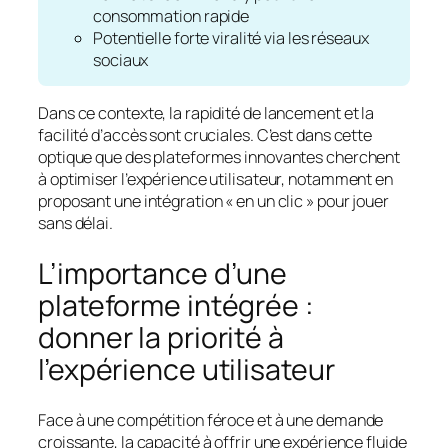
consommation rapide
Potentielle forte viralité via les réseaux
sociaux
Dans ce contexte, la rapidité de lancement et la
facilité d’accès sont cruciales. C’est dans cette
optique que des plateformes innovantes cherchent
à optimiser l’expérience utilisateur, notamment en
proposant une intégration « en un clic » pour jouer
sans délai.
L’importance d’une
plateforme intégrée :
donner la priorité à
l’expérience utilisateur
Face à une compétition féroce et à une demande
croissante, la capacité à offrir une expérience fluide