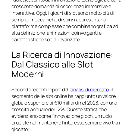
crescente domanda di esperienze immersive e
interattive. Oggi, i giochi di slot sono molto più di
semplici meccaniche di spin: rappresentano
piattaforme complesse che combinano grafica ad
alta definizione, animazioni coinvolgenti e
caratteristiche sociali avanzate.
La Ricerca di Innovazione:
Dal Classico alle Slot
Moderni
Secondo recenti report dell’
analisi di mercato
, il
segmento delle slot online ha raggiunto un valore
globale superiore ai €10 miliardi nel 2023, con una
crescita annuale del 12%. Queste statistiche
evidenziano come l’innovazione giochi un ruolo
cruciale nel mantenere l’interesse sempre vivo tra i
giocatori.