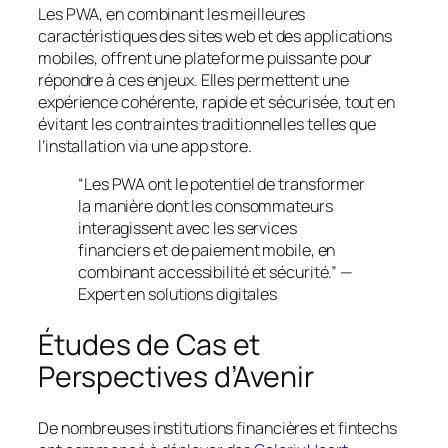
Les PWA, en combinant les meilleures
caractéristiques des sites web et des applications
mobiles, offrent une plateforme puissante pour
répondre à ces enjeux. Elles permettent une
expérience cohérente, rapide et sécurisée, tout en
évitant les contraintes traditionnelles telles que
l’installation via une app store.
“Les PWA ont le potentiel de transformer
la manière dont les consommateurs
interagissent avec les services
financiers et de paiement mobile, en
combinant accessibilité et sécurité.” —
Expert en solutions digitales
Études de Cas et
Perspectives d’Avenir
De nombreuses institutions financières et fintechs