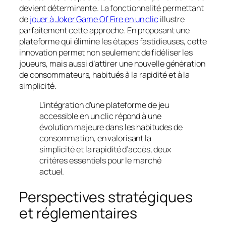
devient déterminante. La fonctionnalité permettant
de
jouer à Joker Game Of Fire en un clic
illustre
parfaitement cette approche. En proposant une
plateforme qui élimine les étapes fastidieuses, cette
innovation permet non seulement de fidéliser les
joueurs, mais aussi d’attirer une nouvelle génération
de consommateurs, habitués à la rapidité et à la
simplicité.
L’intégration d’une plateforme de jeu
accessible en un clic répond à une
évolution majeure dans les habitudes de
consommation, en valorisant la
simplicité et la rapidité d’accès, deux
critères essentiels pour le marché
actuel.
Perspectives stratégiques
et réglementaires