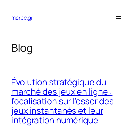
Skip
to
marbe.gr
content
Blog
Évolution stratégique du
marché des jeux en ligne :
focalisation sur l’essor des
jeux instantanés et leur
intégration numérique