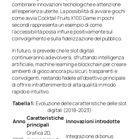
combinare innovazioni tecnologiche e attenzione
all’esperienza utente. La possibilità di avviare giochi
come avvia Cocktail Fruits X100 Game in pochi
secondi rappresenta un esempio di come
l’accessibilità possa influire positivamente sul
coinvolgimento e sulla fidelizzazione del pubblico.
In futuro, si prevede che le slot digitali
continueranno ad evolversi, sfruttando intelligenza
artificiale, machine learning e blockchain per creare
ambienti di gioco ancora più sicuri, trasparenti e
coinvolgenti, restando fedele all’obiettivo principale
di offrire intrattenimento di alta qualità in modo
rapido e intuitivo.
Tabella 1:
Evoluzione delle caratteristiche delle slot
digitali (2018-2023)
Caratteristiche
Anno
Innovazioni introdotte
principali
Grafica 2D,
Integrazione di bonus