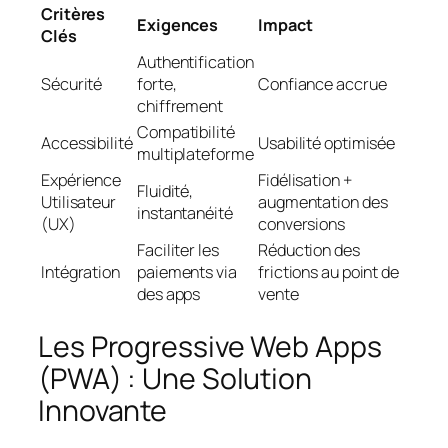
Critères
Exigences
Impact
Clés
Authentification
Sécurité
forte,
Confiance accrue
chiffrement
Compatibilité
Accessibilité
Usabilité optimisée
multiplateforme
Expérience
Fidélisation +
Fluidité,
Utilisateur
augmentation des
instantanéité
(UX)
conversions
Faciliter les
Réduction des
Intégration
paiements via
frictions au point de
des apps
vente
Les Progressive Web Apps
(PWA) : Une Solution
Innovante