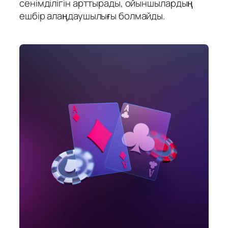
сенімділігін арттырады, ойыншылардың
ешбір алаңдаушылығы болмайды.