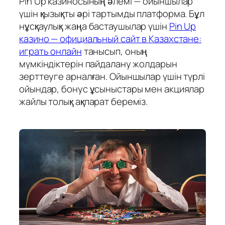
Pin Up казиносының әлемі — ойыншылар
үшін қызықты әрі тартымды платформа. Бұл
нұсқаулық жаңа бастаушылар үшін
Pin Up
казино — официальный сайт в Казахстане:
играть онлайн
танысып, оның
мүмкіндіктерін пайдалану жолдарын
зерттеуге арналған. Ойыншылар үшін түрлі
ойындар, бонус ұсыныстары мен акциялар
жайлы толық ақпарат береміз.