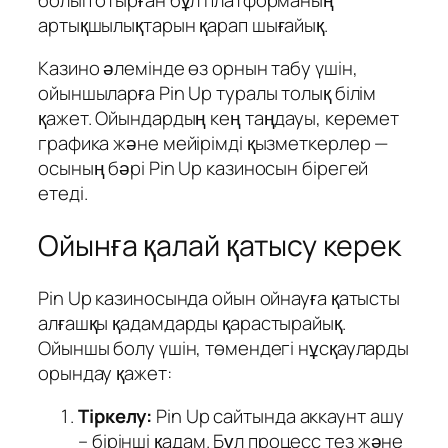
артықшылықтарын қарап шығайық.
Казино әлемінде өз орнын табу үшін,
ойыншыларға Pin Up туралы толық білім
қажет. Ойындардың кең таңдауы, керемет
графика және мейірімді қызметкерлер —
осының бәрі Pin Up казиносын бірегей
етеді.
Ойынға қалай қатысу керек
Pin Up казиносында ойын ойнауға қатысты
алғашқы қадамдарды қарастырайық.
Ойыншы болу үшін, төмендегі нұсқауларды
орындау қажет:
Тіркелу:
Pin Up сайтында аккаунт ашу
– бірінші қадам. Бұл процесс тез және