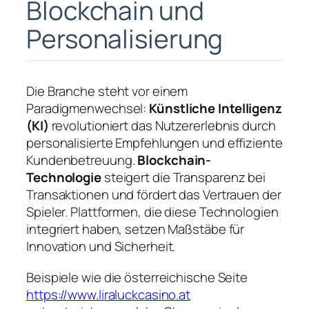
Blockchain und
Personalisierung
Die Branche steht vor einem
Paradigmenwechsel:
Künstliche Intelligenz
(KI)
revolutioniert das Nutzererlebnis durch
personalisierte Empfehlungen und effiziente
Kundenbetreuung.
Blockchain-
Technologie
steigert die Transparenz bei
Transaktionen und fördert das Vertrauen der
Spieler. Plattformen, die diese Technologien
integriert haben, setzen Maßstäbe für
Innovation und Sicherheit.
Beispiele wie die österreichische Seite
https://www.liraluckcasino.at