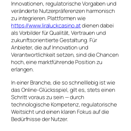
Innovationen, regulatorische Vorgaben und
veränderte Nutzerpräferenzen harmonisch
zu integrieren. Plattformen wie
https://www.liraluckcasino.at
dienen dabei
als Vorbilder für Qualität, Vertrauen und
zukunftsorientierte Gestaltung. Für
Anbieter, die auf Innovation und
Verantwortlichkeit setzen, sind die Chancen
hoch, eine marktführende Position zu
erlangen.
In einer Branche, die so schnelllebig ist wie
das Online-Glücksspiel, gilt es, stets einen
Schritt voraus zu sein — durch
technologische Kompetenz, regulatorische
Weitsicht und einen klaren Fokus auf die
Bedürfnisse der Nutzer.