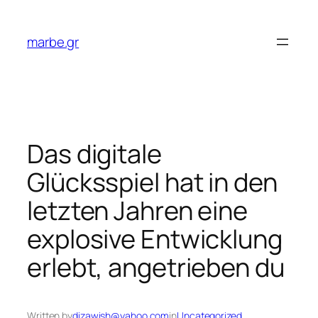
Skip
to
marbe.gr
content
Das digitale
Glücksspiel hat in den
letzten Jahren eine
explosive Entwicklung
erlebt, angetrieben du
Written by
dizawish@yahoo.com
in
Uncategorized