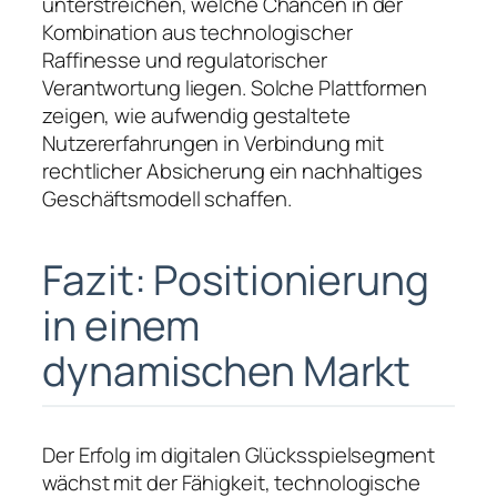
unterstreichen, welche Chancen in der
Kombination aus technologischer
Raffinesse und regulatorischer
Verantwortung liegen. Solche Plattformen
zeigen, wie aufwendig gestaltete
Nutzererfahrungen in Verbindung mit
rechtlicher Absicherung ein nachhaltiges
Geschäftsmodell schaffen.
Fazit: Positionierung
in einem
dynamischen Markt
Der Erfolg im digitalen Glücksspielsegment
wächst mit der Fähigkeit, technologische