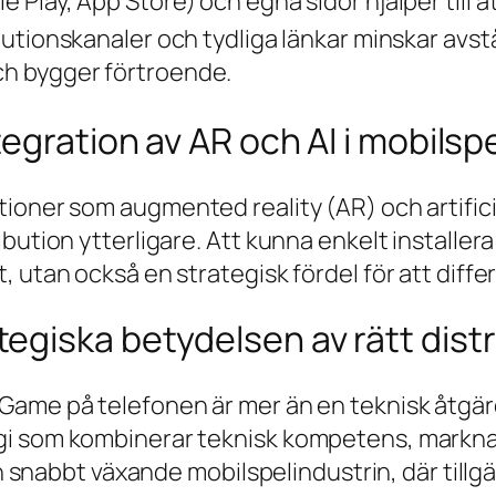
e Play, App Store) och egna sidor hjälper till
ibutionskanaler och tydliga länkar minskar avs
h bygger förtroende.
egration av AR och AI i mobilsp
ktioner som
augmented reality (AR)
och
artific
bution ytterligare. Att kunna enkelt installera
, utan också en strategisk fördel för att diff
giska betydelsen av rätt distr
ame på telefonen är mer än en teknisk åtgärd
egi som kombinerar teknisk kompetens, mark
 den snabbt växande mobilspelindustrin, där t