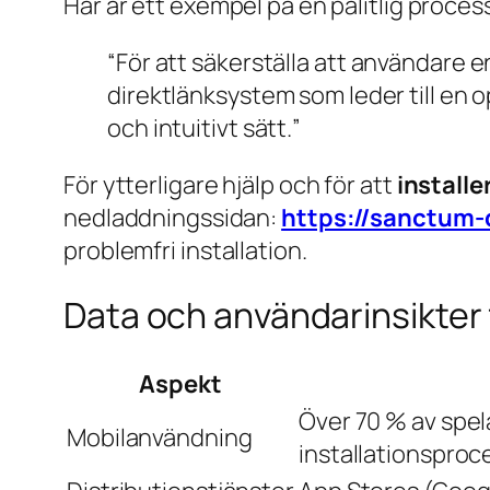
Här är ett exempel på en pålitlig proces
“
För att säkerställa att användare e
direktlänksystem som leder till en 
och intuitivt sätt.
”
För ytterligare hjälp och för att
install
nedladdningssidan:
https://sanctum
problemfri installation.
Data och användarinsikter 
Aspekt
Över 70 % av spela
Mobilanvändning
installationsproc