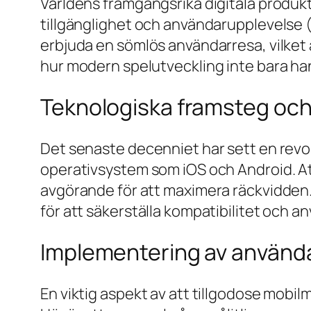
Världens framgångsrika digitala produk
tillgänglighet och användarupplevelse 
erbjuda en sömlös användarresa, vilket 
hur modern spelutveckling inte bara han
Teknologiska framsteg och
Det senaste decenniet har sett en rev
operativsystem som iOS och Android. Att 
avgörande för att maximera räckvidden. F
för att säkerställa kompatibilitet och a
Implementering av användar
En viktig aspekt av att tillgodose mobilma