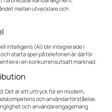
 att nå breda användarsegment.
tåndet mellan utvecklare och
el
iell intelligens (AI)
blir integrerade i
 och starta spel på telefonen är därför
erentiera i en konkurrensutsatt marknad.
ibution
. Det är ett uttryck för en modern,
nadskompetens och användarförståelse.
illgänglighet och användarengagemang