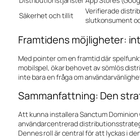
Distributionstjänster
App Stores (Googl
Verifierade distr
Säkerhet och tillit
slutkonsument oc
Framtidens möjligheter: int
Med pointer om en framtid där spelfun
mobilspel, ökar behovet av sömlös distri
inte bara en fråga om användarvänlighet
Sammanfattning: Den strate
Att kunna installera Sanctum Dominion G
användarcentrerad distributionsstrat
Dennes roll är central för att lyckas i