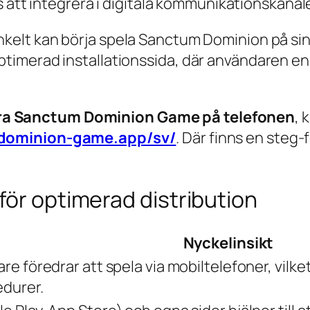
s att integrera i digitala kommunikationskanal
nkelt kan börja spela Sanctum Dominion på sina
optimerad installationssida, där användaren e
era Sanctum Dominion Game på telefonen
, 
-dominion-game.app/sv/
. Där finns en steg-
för optimerad distribution
Nyckelinsikt
re föredrar att spela via mobiltelefoner, vilket
edurer.