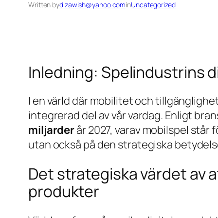
Written by
dizawish@yahoo.com
in
Uncategorized
Inledning: Spelindustrins 
I en värld där mobilitet och tillgängligh
integrerad del av vår vardag. Enligt br
miljarder
år 2027, varav mobilspel står
utan också på den strategiska betydelse
Det strategiska värdet av a
produkter