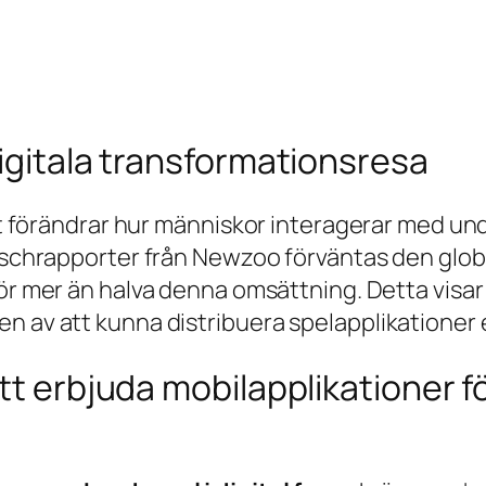
digitala transformationsresa
et förändrar hur människor interagerar med unde
anschrapporter från
Newzoo
förväntas den glo
 för mer än halva denna omsättning. Detta vis
n av att kunna distribuera spelapplikationer e
tt erbjuda mobilapplikationer f