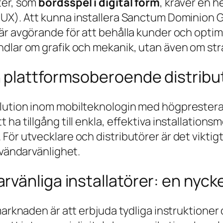
ter, som
bordsspel i digital form
, kräver en
(UX). Att kunna
installera Sanctum Dominion 
är avgörande för att behålla kunder och optim
dlar om grafik och mekanik, utan även om stra
 plattformsoberoende distribu
olution inom mobilteknologin med högprester
ha tillgång till enkla, effektiva installations
ör utvecklare och distributörer är det viktigt
nvändarvänlighet.
vänliga installatörer: en nycke
rknaden är att erbjuda tydliga instruktioner och 