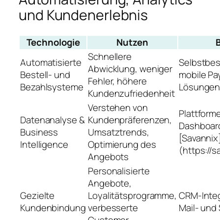
und Kundenerlebnis
Technologie
Nutzen
B
Schnellere
Automatisierte
Selbstbest
Abwicklung, weniger
Bestell- und
mobile P
Fehler, höhere
Bezahlsysteme
Lösunge
Kundenzufriedenheit
Verstehen von
Plattform
Datenanalyse &
Kundenpräferenzen,
Dashboard
Business
Umsatztrends,
[Savannix
Intelligence
Optimierung des
(https://
Angebots
Personalisierte
Angebote,
Gezielte
Loyalitätsprogramme,
CRM-Integ
Kundenbindung
verbesserte
Mail- und