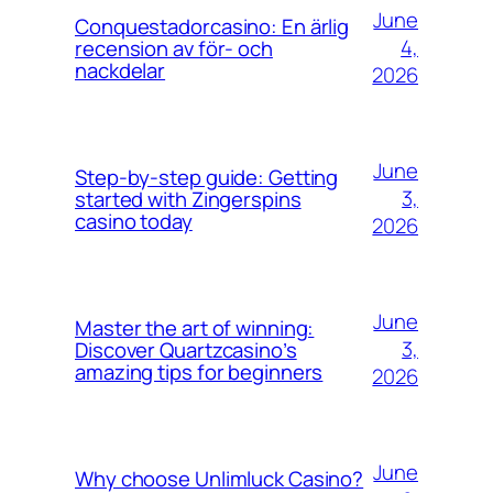
June
Conquestadorcasino: En ärlig
4,
recension av för- och
nackdelar
2026
June
Step-by-step guide: Getting
3,
started with Zingerspins
casino today
2026
June
Master the art of winning:
3,
Discover Quartzcasino’s
amazing tips for beginners
2026
June
Why choose Unlimluck Casino?