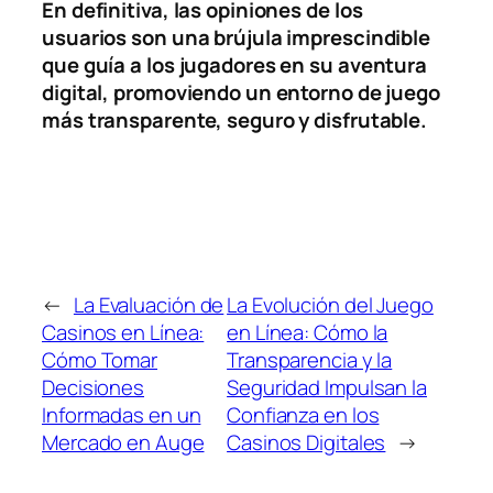
En definitiva, las opiniones de los
usuarios son una brújula imprescindible
que guía a los jugadores en su aventura
digital, promoviendo un entorno de juego
más transparente, seguro y disfrutable.
←
La Evaluación de
La Evolución del Juego
Casinos en Línea:
en Línea: Cómo la
Cómo Tomar
Transparencia y la
Decisiones
Seguridad Impulsan la
Informadas en un
Confianza en los
Mercado en Auge
Casinos Digitales
→