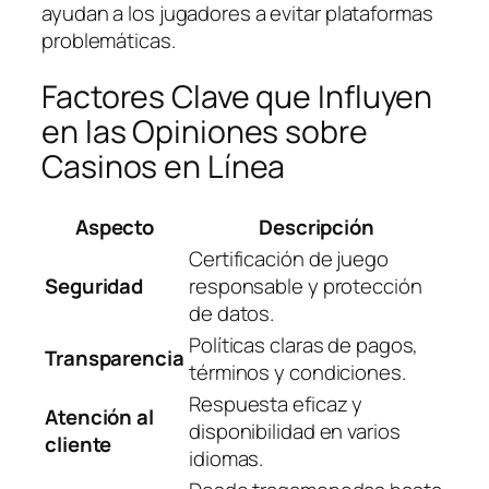
ayudan a los jugadores a evitar plataformas
problemáticas.
Factores Clave que Influyen
en las Opiniones sobre
Casinos en Línea
Aspecto
Descripción
Certificación de juego
Seguridad
responsable y protección
de datos.
Políticas claras de pagos,
Transparencia
términos y condiciones.
Respuesta eficaz y
Atención al
disponibilidad en varios
cliente
idiomas.