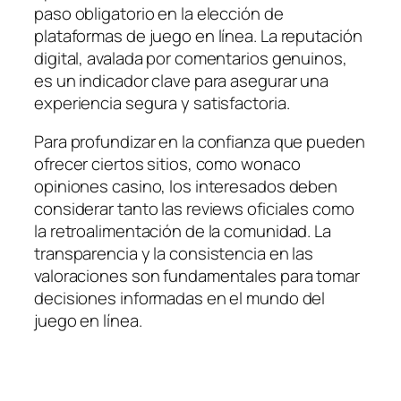
paso obligatorio en la elección de
plataformas de juego en línea. La reputación
digital, avalada por comentarios genuinos,
es un indicador clave para asegurar una
experiencia segura y satisfactoria.
Para profundizar en la confianza que pueden
ofrecer ciertos sitios, como wonaco
opiniones casino, los interesados deben
considerar tanto las reviews oficiales como
la retroalimentación de la comunidad. La
transparencia y la consistencia en las
valoraciones son fundamentales para tomar
decisiones informadas en el mundo del
juego en línea.