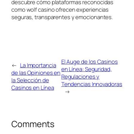
descubre cómo plataformas reconocidas
como wolf casino ofrecen experiencias
seguras, transparentes y emocionantes.
El Auge de los Casinos
←
La Importancia
en Línea: Seguridad,
de las Opiniones en
Regulaciones y
la Selección de
Tendencias Innovadoras
Casinos en Línea
→
Comments