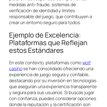
medidas anti-fraude, sistemas de
verificación de identidad y límites
responsable del juego, que contribuyen a
crear un entorno seguro para todos.
Ejemplo de Excelencia:
Plataformas que Reflejan
estos Estándares
En este contexto, plataformas como
wolf
casino
se han consolidado ofreciendo una
experiencia de juego segura y confiable,
destacando por su inversión en tecnologías
que aseguran una experiencia transparente
y segura para sus usuarios. Si buscas jugar
con confianza, puedes considerar opciones
donde la reputación y la certificación son