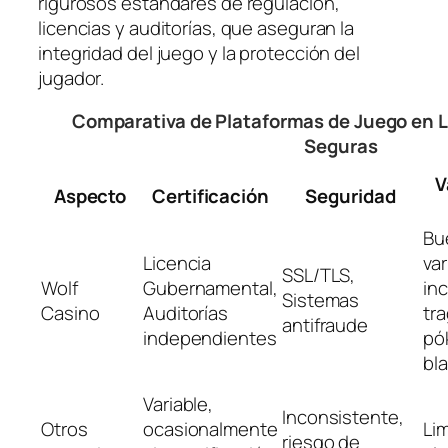
rigurosos estándares de regulación,
licencias y auditorías, que aseguran la
integridad del juego y la protección del
jugador.
Comparativa de Plataformas de Juego en L
Seguras
V
Aspecto
Certificación
Seguridad
Bu
Licencia
va
SSL/TLS,
Wolf
Gubernamental,
in
Sistemas
Casino
Auditorías
tr
antifraude
independientes
pó
bl
Variable,
Inconsistente,
Otros
ocasionalmente
Li
riesgo de