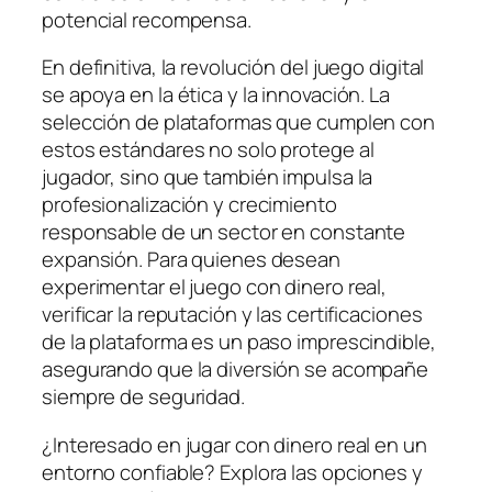
potencial recompensa.
En definitiva, la revolución del juego digital
se apoya en la ética y la innovación. La
selección de plataformas que cumplen con
estos estándares no solo protege al
jugador, sino que también impulsa la
profesionalización y crecimiento
responsable de un sector en constante
expansión. Para quienes desean
experimentar el juego con dinero real,
verificar la reputación y las certificaciones
de la plataforma es un paso imprescindible,
asegurando que la diversión se acompañe
siempre de seguridad.
¿Interesado en jugar con dinero real en un
entorno confiable? Explora las opciones y