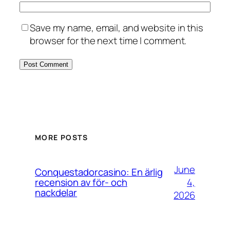
Save my name, email, and website in this
browser for the next time I comment.
MORE POSTS
June
Conquestadorcasino: En ärlig
4,
recension av för- och
nackdelar
2026