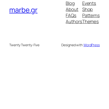
Blog
Events
marbe.gr
About
Shop
FAQs
Patterns
Authors
Themes
Twenty Twenty-Five
Designed with
WordPress