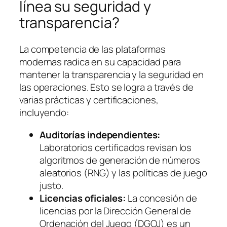
línea su seguridad y
transparencia?
La competencia de las plataformas
modernas radica en su capacidad para
mantener la transparencia y la seguridad en
las operaciones. Esto se logra a través de
varias prácticas y certificaciones,
incluyendo:
Auditorías independientes:
Laboratorios certificados revisan los
algoritmos de generación de números
aleatorios (RNG) y las políticas de juego
justo.
Licencias oficiales:
La concesión de
licencias por la Dirección General de
Ordenación del Juego (DGOJ) es un