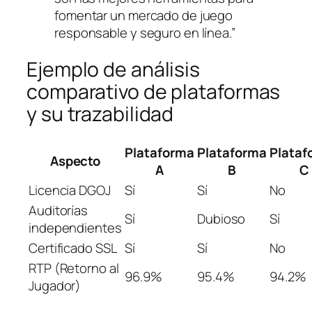
fomentar un mercado de juego
responsable y seguro en línea.”
Ejemplo de análisis
comparativo de plataformas
y su trazabilidad
Plataforma
Plataforma
Plataf
Aspecto
A
B
C
Licencia DGOJ
Sí
Sí
No
Auditorías
Sí
Dubioso
Sí
independientes
Certificado SSL
Sí
Sí
No
RTP (Retorno al
96.9%
95.4%
94.2%
Jugador)