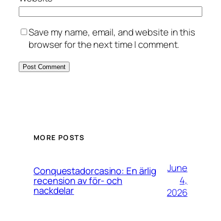
Save my name, email, and website in this
browser for the next time I comment.
MORE POSTS
June
Conquestadorcasino: En ärlig
4,
recension av för- och
nackdelar
2026