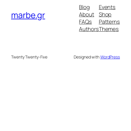
Blog
Events
marbe.gr
About
Shop
FAQs
Patterns
Authors
Themes
Twenty Twenty-Five
Designed with
WordPress