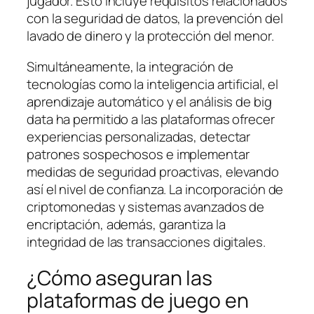
jugador. Esto incluye requisitos relacionados
con la seguridad de datos, la prevención del
lavado de dinero y la protección del menor.
Simultáneamente, la integración de
tecnologías como la inteligencia artificial, el
aprendizaje automático y el análisis de big
data ha permitido a las plataformas ofrecer
experiencias personalizadas, detectar
patrones sospechosos e implementar
medidas de seguridad proactivas, elevando
así el nivel de confianza. La incorporación de
criptomonedas y sistemas avanzados de
encriptación, además, garantiza la
integridad de las transacciones digitales.
¿Cómo aseguran las
plataformas de juego en