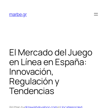
Skip
to
marbe.gr
content
El Mercado del Juego
en Línea en España:
Innovación,
Regulación y
Tendencias
Written by
dizawish@yahoo.com
in
Uncategorized