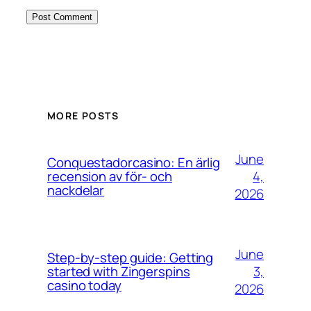
MORE POSTS
June
Conquestadorcasino: En ärlig
4,
recension av för- och
nackdelar
2026
June
Step-by-step guide: Getting
3,
started with Zingerspins
casino today
2026