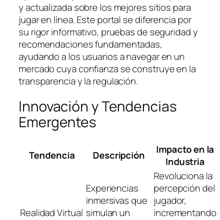
y actualizada sobre los mejores sitios para
jugar en línea. Este portal se diferencia por
su rigor informativo, pruebas de seguridad y
recomendaciones fundamentadas,
ayudando a los usuarios a navegar en un
mercado cuya confianza se construye en la
transparencia y la regulación.
Innovación y Tendencias
Emergentes
Impacto en la
Tendencia
Descripción
Industria
Revoluciona la
Experiencias
percepción del
inmersivas que
jugador,
Realidad Virtual
simulan un
incrementando