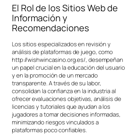
El Rol de los Sitios Web de
Información y
Recomendaciones
Los sitios especializados en revisión y
análisis de plataformas de juego, como
http://wishwincasino.org.es/, desempeñan
un papel crucial en la educación del usuario
y en la promoción de un mercado
transparente. A través de su labor,
consolidan la confianza en la industria al
ofrecer evaluaciones objetivas, análisis de
licencias y tutoriales que ayudan a los
jugadores a tomar decisiones informadas,
minimizando riesgos vinculados a
plataformas poco confiables.