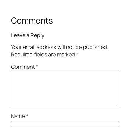
Comments
Leave a Reply
Your email address will not be published.
Required fields are marked
*
Comment
*
Name
*