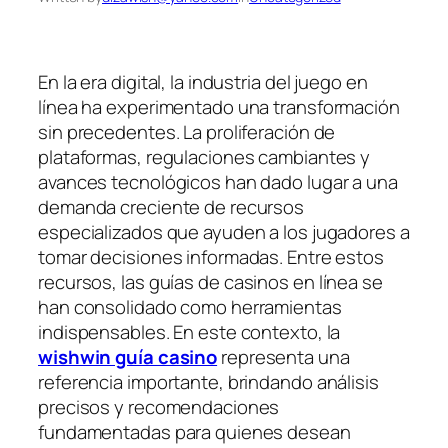
En la era digital, la industria del juego en
línea ha experimentado una transformación
sin precedentes. La proliferación de
plataformas, regulaciones cambiantes y
avances tecnológicos han dado lugar a una
demanda creciente de recursos
especializados que ayuden a los jugadores a
tomar decisiones informadas. Entre estos
recursos, las
guías de casinos en línea
se
han consolidado como herramientas
indispensables. En este contexto, la
wishwin guía casino
representa una
referencia importante, brindando análisis
precisos y recomendaciones
fundamentadas para quienes desean