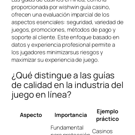
proporcionada por wishwin guía casino,
ofrecen una evaluación imparcial de los
aspectos esenciales: seguridad, variedad de
juegos, promociones, métodos de pago y
soporte al cliente. Este enfoque basado en
datos y experiencia profesional permite a
los jugadores minimizarsus riesgos y
maximizar su experiencia de juego.
¿Qué distingue a las guías
de calidad en la industria del
juego en línea?
Ejemplo
Aspecto
Importancia
práctico
Fundamental
Casinos