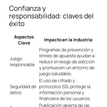
Confianza y
responsabilidad: claves del
éxito
Aspectos
Impacto en la Industria
Clave
Programas de prevención y
límites de apuesta ayudan a
Juego
reducir el riesgo de adicción
responsable
y promueven un entorno de
juego saludable.
El uso de cifrado y
Seguridad de
protocolos SSL protege la
datos
información personal y
financiera de los usuarios.
Publicación abierta de las