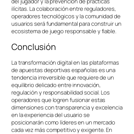
del jugador y la prevención de prácticas
ilícitas. La colaboración entre reguladores,
operadores tecnológicos y la comunidad de
usuarios será fundamental para construir un
ecosistema de juego responsable y fiable.
Conclusión
La transformación digital en las plataformas
de apuestas deportivas españolas es una
tendencia irreversible que requiere de un
equilibrio delicado entre innovación,
regulación y responsabilidad social. Los
operadores que logren fusionar estas
dimensiones con transparencia y excelencia
en la experiencia del usuario se
posicionarán como líderes en un mercado
cada vez más competitivo y exigente. En