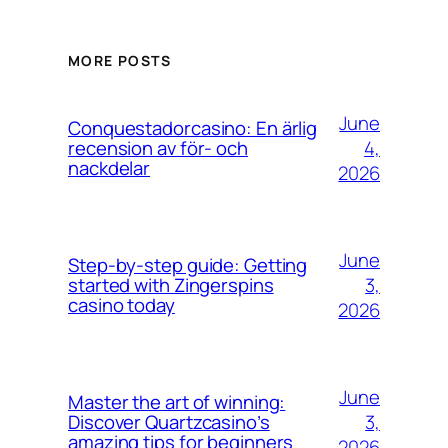
MORE POSTS
June
Conquestadorcasino: En ärlig
4,
recension av för- och
nackdelar
2026
June
Step-by-step guide: Getting
3,
started with Zingerspins
casino today
2026
June
Master the art of winning:
3,
Discover Quartzcasino’s
amazing tips for beginners
2026