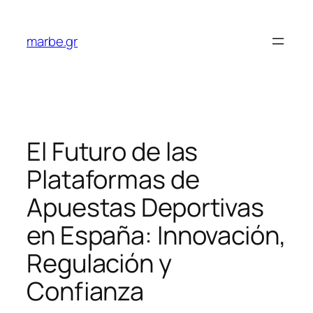
Skip
to
marbe.gr
content
El Futuro de las
Plataformas de
Apuestas Deportivas
en España: Innovación,
Regulación y
Confianza