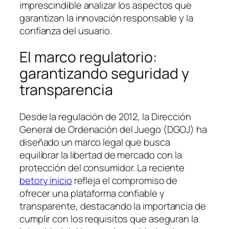
imprescindible analizar los aspectos que
garantizan la innovación responsable y la
confianza del usuario.
El marco regulatorio:
garantizando seguridad y
transparencia
Desde la regulación de 2012, la Dirección
General de Ordenación del Juego (DGOJ) ha
diseñado un marco legal que busca
equilibrar la libertad de mercado con la
protección del consumidor. La reciente
betory inicio
refleja el compromiso de
ofrecer una plataforma confiable y
transparente, destacando la importancia de
cumplir con los requisitos que aseguran la