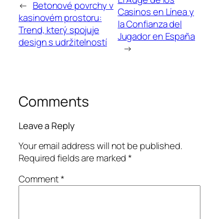
←
Betonové povrchy v
Casinos en Línea y
kasinovém prostoru:
la Confianza del
Trend, který spojuje
Jugador en España
design s udržitelností
→
Comments
Leave a Reply
Your email address will not be published.
Required fields are marked
*
Comment
*