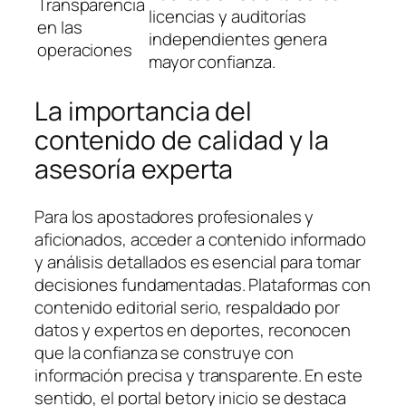
Transparencia
licencias y auditorías
en las
independientes genera
operaciones
mayor confianza.
La importancia del
contenido de calidad y la
asesoría experta
Para los apostadores profesionales y
aficionados, acceder a contenido informado
y análisis detallados es esencial para tomar
decisiones fundamentadas. Plataformas con
contenido editorial serio, respaldado por
datos y expertos en deportes, reconocen
que la confianza se construye con
información precisa y transparente. En este
sentido, el portal betory inicio se destaca