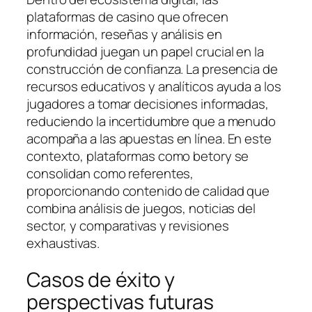
plataformas de casino que ofrecen
información, reseñas y análisis en
profundidad juegan un papel crucial en la
construcción de confianza. La presencia de
recursos educativos y analíticos ayuda a los
jugadores a tomar decisiones informadas,
reduciendo la incertidumbre que a menudo
acompaña a las apuestas en línea. En este
contexto, plataformas como betory se
consolidan como referentes,
proporcionando contenido de calidad que
combina análisis de juegos, noticias del
sector, y comparativas y revisiones
exhaustivas.
Casos de éxito y
perspectivas futuras