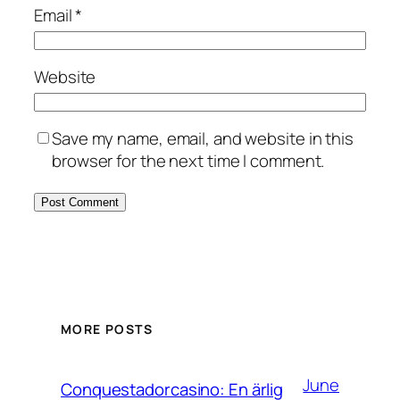
Email
*
Website
Save my name, email, and website in this
browser for the next time I comment.
MORE POSTS
June
Conquestadorcasino: En ärlig