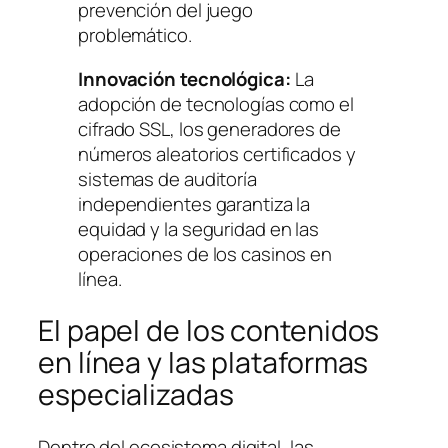
prevención del juego
problemático.
Innovación tecnológica:
La
adopción de tecnologías como el
cifrado SSL, los generadores de
números aleatorios certificados y
sistemas de auditoría
independientes garantiza la
equidad y la seguridad en las
operaciones de los casinos en
línea.
El papel de los contenidos
en línea y las plataformas
especializadas
Dentro del ecosistema digital, las