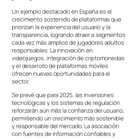
Un ejemplo destacado en España es el
crecimiento sostenido de plataformas que
priorizan la experiencia del usuario y la
transparencia, logrando atraer a segmentos
cada vez más amplios de jugadores adultos
responsables. La innovación en
videojuegos, integración de criptomonedas
y el desarrollo de plataformas móviles
ofrecen nuevas oportunidades para el
sector.
Se prevé que para 2025, las inversiones
tecnológicas y los sistemas de regulación
reforzarán aún más la confianza del usuario,
permitiendo un crecimiento más sostenible
y responsable del mercado. La asociación
con fuentes de información confiables y