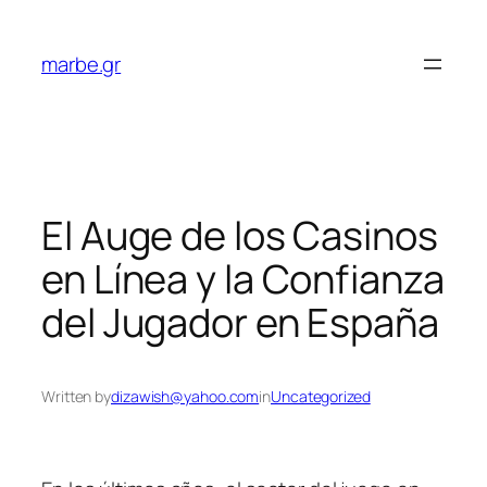
Skip
to
marbe.gr
content
El Auge de los Casinos
en Línea y la Confianza
del Jugador en España
Written by
dizawish@yahoo.com
in
Uncategorized