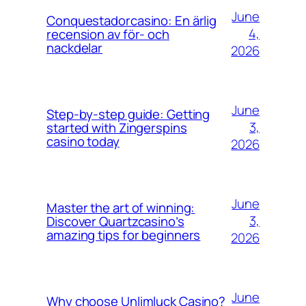
June
Conquestadorcasino: En ärlig
4,
recension av för- och
nackdelar
2026
June
Step-by-step guide: Getting
3,
started with Zingerspins
casino today
2026
June
Master the art of winning:
3,
Discover Quartzcasino’s
amazing tips for beginners
2026
June
Why choose Unlimluck Casino?