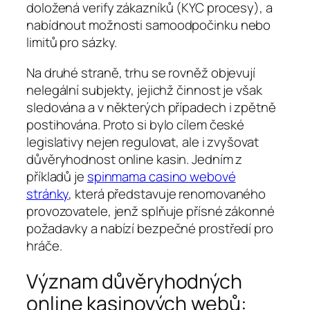
doložená verify zákazníků (KYC procesy), a
nabídnout možnosti samoodpočinku nebo
limitů pro sázky.
Na druhé straně, trhu se rovněž objevují
nelegální subjekty, jejichž činnost je však
sledována a v některých případech i zpětně
postihována. Proto si bylo cílem české
legislativy nejen regulovat, ale i zvyšovat
důvěryhodnost online kasin. Jedním z
příkladů je
spinmama casino webové
stránky
, která představuje renomovaného
provozovatele, jenž splňuje přísné zákonné
požadavky a nabízí bezpečné prostředí pro
hráče.
Význam důvěryhodných
online kasinových webů: