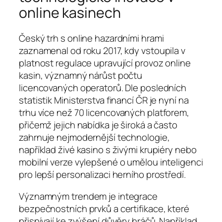
online kasinech
Český trh s online hazardními hrami
zaznamenal od roku 2017, kdy vstoupila v
platnost regulace upravující provoz online
kasin, významný nárůst počtu
licencovaných operatorů. Dle posledních
statistik Ministerstva financí ČR je nyní na
trhu více než
70 licencovaných platforem
,
přičemž jejich nabídka je široká a často
zahrnuje nejmodernější technologie,
například živé kasino s živými krupiéry nebo
mobilní verze vylepšené o umělou inteligenci
pro lepší personalizaci herního prostředí.
Významným trendem je integrace
bezpečnostních prvků a certifikace, které
přispívají ke zvýšení důvěry hráčů. Například