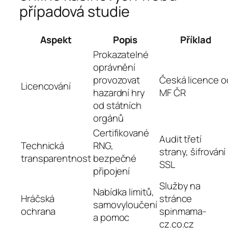
případová studie
Aspekt
Popis
Příklad
Prokazatelné
oprávnění
provozovat
Česká licence o
Licencování
hazardní hry
MF ČR
od státních
orgánů
Certifikované
Audit třetí
Technická
RNG,
strany, šifrování
transparentnost
bezpečné
SSL
připojení
Služby na
Nabídka limitů,
Hráčská
stránce
samovyloučení
ochrana
spinmama-
a pomoc
cz.co.cz