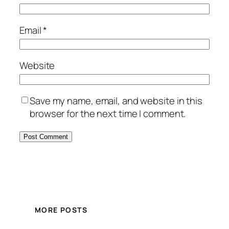
Email
*
Website
Save my name, email, and website in this
browser for the next time I comment.
MORE POSTS