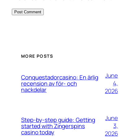
MORE POSTS
June
Conquestadorcasino: En ärlig
4,
recension av för- och
nackdelar
2026
June
Step-by-step guide: Getting
3,
started with Zingerspins
casino today
2026