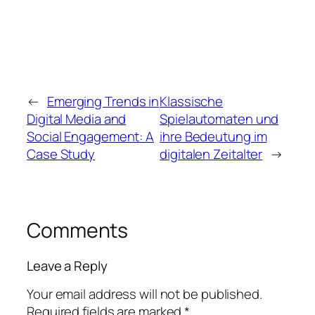
←
Emerging Trends in
Klassische
Digital Media and
Spielautomaten und
Social Engagement: A
ihre Bedeutung im
Case Study
digitalen Zeitalter
→
Comments
Leave a Reply
Your email address will not be published.
Required fields are marked
*