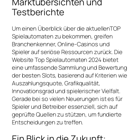
Marktübersichten und
Testberichte
Um einen Überblick über die aktuellenTOP
Spielautomaten zu bekommen, greifen
Branchenkenner, Online-Casinos und
Spieler auf seriöse Ressourcen zurück. Die
Website Top Spielautomaten 2024 bietet
eine umfassende Sammlung und Bewertung
der besten Slots, basierend auf Kriterien wie
Auszahlungsquote, Grafikqualität,
Innovationsgrad und spielerischer Vielfalt.
Gerade bei so vielen Neuerungen ist es für
Spieler und Betreiber essenziell, sich auf
geprüfte Quellen zu stützen, um fundierte
Entscheidungen zu treffen.
Ein Blick in die Zukunft: