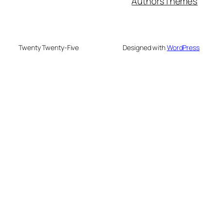
Authors
Themes
Twenty Twenty-Five
Designed with
WordPress