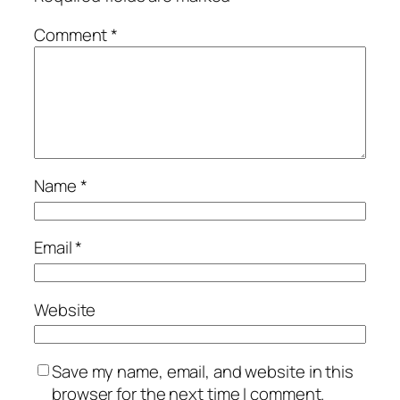
Comment
*
Name
*
Email
*
Website
Save my name, email, and website in this
browser for the next time I comment.