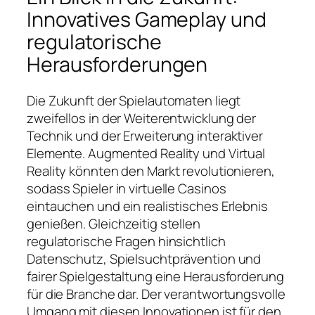
Innovatives Gameplay und
regulatorische
Herausforderungen
Die Zukunft der Spielautomaten liegt
zweifellos in der Weiterentwicklung der
Technik und der Erweiterung interaktiver
Elemente. Augmented Reality und Virtual
Reality könnten den Markt revolutionieren,
sodass Spieler in virtuelle Casinos
eintauchen und ein realistisches Erlebnis
genießen. Gleichzeitig stellen
regulatorische Fragen hinsichtlich
Datenschutz, Spielsuchtprävention und
fairer Spielgestaltung eine Herausforderung
für die Branche dar. Der verantwortungsvolle
Umgang mit diesen Innovationen ist für den