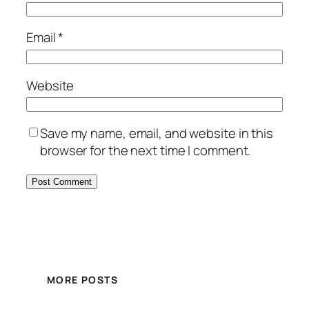
Email
*
Website
Save my name, email, and website in this
browser for the next time I comment.
MORE POSTS