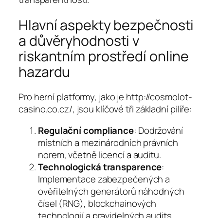
Hlavní aspekty bezpečnosti
a důvěryhodnosti v
riskantním prostředí online
hazardu
Pro herní platformy, jako je http://cosmolot-
casino.co.cz/, jsou klíčové tři základní pilíře:
Regulační compliance
: Dodržování
místních a mezinárodních právních
norem, včetně licencí a auditu.
Technologická transparence
:
Implementace zabezpečených a
ověřitelných generátorů náhodných
čísel (RNG), blockchainových
technologií a pravidelných audits.