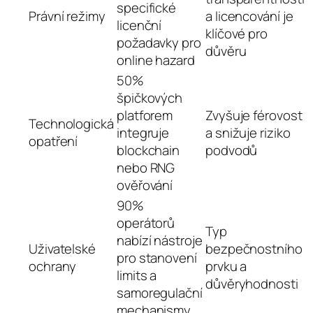
specifické
Právní režimy
a licencování je
licenční
klíčové pro
požadavky pro
důvěru
online hazard
50%
špičkových
platforem
Zvyšuje férovost
Technologická
integruje
a snižuje riziko
opatření
blockchain
podvodů
nebo RNG
ověřování
90%
operátorů
Typ
nabízí nástroje
Uživatelské
bezpečnostního
pro stanovení
ochrany
prvku a
limits a
důvěryhodnosti
samoregulační
mechanismy