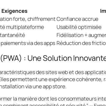
Exigences
Im
ation forte, chiffrement
Confiance accrue
ité multiplateforme
Usabilité optimisée
nstantanéité
Fidélisation + augme
es paiements via des apps
Réduction des fricti
(PWA) : Une Solution Innovant
ractéristiques des sites web et des applicat
lles permettent une expérience cohérente, ra
installation via une app store.
former la manière dont les consommateurs inte
n combinant accessibilité et sécurité.” —
Exper