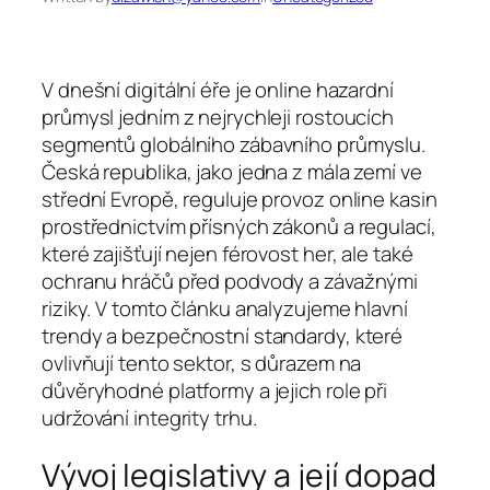
V dnešní digitální éře je online hazardní
průmysl jedním z nejrychleji rostoucích
segmentů globálního zábavního průmyslu.
Česká republika, jako jedna z mála zemí ve
střední Evropě, reguluje provoz online kasin
prostřednictvím přísných zákonů a regulací,
které zajišťují nejen férovost her, ale také
ochranu hráčů před podvody a závažnými
riziky. V tomto článku analyzujeme hlavní
trendy a bezpečnostní standardy, které
ovlivňují tento sektor, s důrazem na
důvěryhodné platformy a jejich role při
udržování integrity trhu.
Vývoj legislativy a její dopad