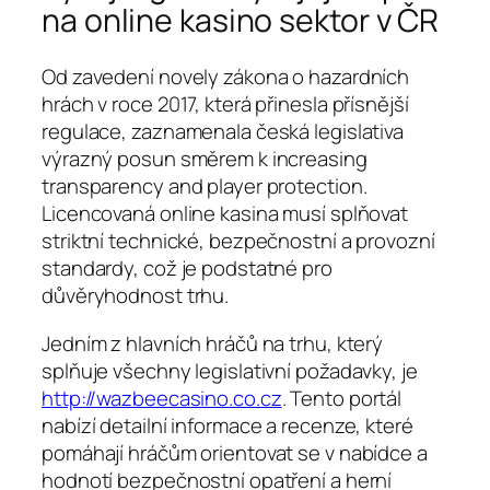
na online kasino sektor v ČR
Od zavedení novely zákona o hazardních
hrách v roce 2017, která přinesla přísnější
regulace, zaznamenala česká legislativa
výrazný posun směrem k increasing
transparency and player protection.
Licencovaná online kasina musí splňovat
striktní technické, bezpečnostní a provozní
standardy, což je podstatné pro
důvěryhodnost trhu.
Jedním z hlavních hráčů na trhu, který
splňuje všechny legislativní požadavky, je
http://wazbeecasino.co.cz
. Tento portál
nabízí detailní informace a recenze, které
pomáhají hráčům orientovat se v nabídce a
hodnotí bezpečnostní opatření a herní