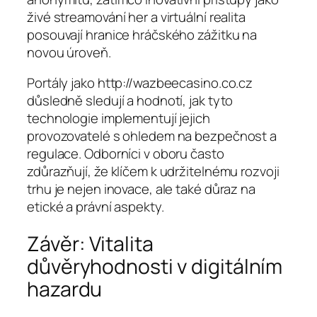
živé streamování her a virtuální realita
posouvají hranice hráčského zážitku na
novou úroveň.
Portály jako http://wazbeecasino.co.cz
důsledně sledují a hodnotí, jak tyto
technologie implementují jejich
provozovatelé s ohledem na bezpečnost a
regulace. Odborníci v oboru často
zdůrazňují, že klíčem k udržitelnému rozvoji
trhu je nejen inovace, ale také důraz na
etické a právní aspekty.
Závěr: Vitalita
důvěryhodnosti v digitálním
hazardu