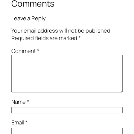
Comments
Leave a Reply
Your email address will not be published.
Required fields are marked
*
Comment
*
Name
*
Email
*