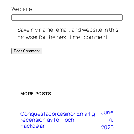
Website
Save my name, email, and website in this
browser for the next time I comment.
MORE POSTS
June
Conquestadorcasino: En ärlig
4,
recension av för- och
nackdelar
2026