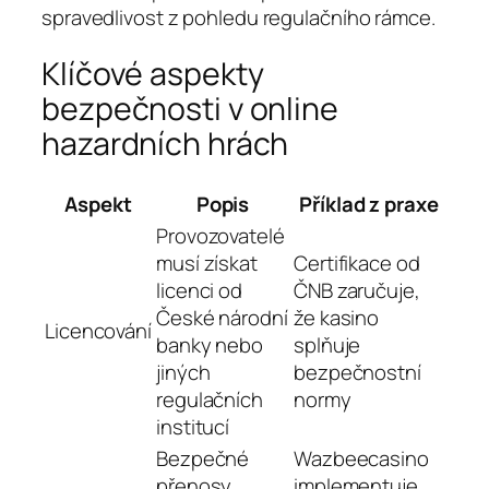
spravedlivost z pohledu regulačního rámce.
Klíčové aspekty
bezpečnosti v online
hazardních hrách
Aspekt
Popis
Příklad z praxe
Provozovatelé
musí získat
Certifikace od
licenci od
ČNB zaručuje,
České národní
že kasino
Licencování
banky nebo
splňuje
jiných
bezpečnostní
regulačních
normy
institucí
Bezpečné
Wazbeecasino
přenosy
implementuje