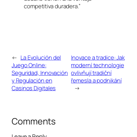
competitiva duradera.”
←
La Evolución del
Inovace a tradice: Jak
Juego Online:
moderní technologie
Seguridad, Innovación
ovlivňují tradiční
y Regulación en
řemesla a podnikání
Casinos Digitales
→
Comments
Leave a Reply