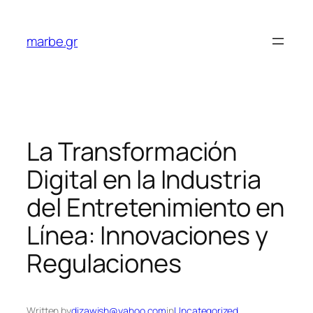
Skip
to
marbe.gr
content
La Transformación
Digital en la Industria
del Entretenimiento en
Línea: Innovaciones y
Regulaciones
Written by
dizawish@yahoo.com
in
Uncategorized