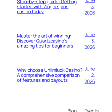
June
Step-by-step guide: Getting
3,
started with Zingerspins
casino today
2026
June
Master the art of winning:
3,
Discover Quartzcasino’s
amazing tips for beginners
2026
June
Why choose Unlimluck Casino?
2,
A comprehensive comparison
of features and payouts
2026
Blog
Events