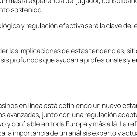
ún más la experiencia del jugador, consolida
nto sostenido.
lógica y regulación efectiva será la clave del é
r las implicaciones de estas tendencias, sit
isis profundos que ayudan a profesionales y 
s casinos en línea está definiendo un nuevo est
ías avanzadas, junto con una regulación adapt
o y confiable en toda Europa y más allá. La re
 la importancia de un análisis experto y actu