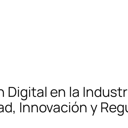
Digital en la Industr
ad, Innovación y Reg