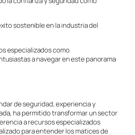
ndo la confianza y seguridad como
xito sostenible en la industria del
ios especializados como
entusiastas a navegar en este panorama
ándar de seguridad, experiencia y
ada, ha permitido transformar un sector
ferencia a recursos especializados
alizado para entender los matices de