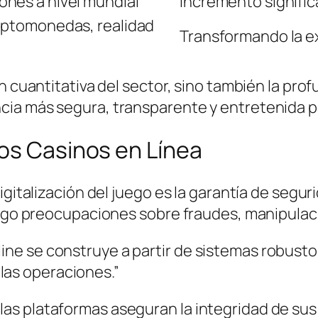
ones a nivel mundial
Incremento signific
riptomonedas, realidad
Transformando la ex
n cuantitativa del sector, sino también la prof
ia más segura, transparente y entretenida pa
os Casinos en Línea
igitalización del juego es la garantía de segur
nsigo preocupaciones sobre fraudes, manipulac
line se construye a partir de sistemas robusto
las operaciones.”
s plataformas aseguran la integridad de sus 