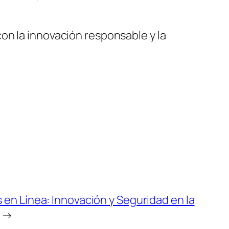
on la innovación responsable y la
 en Línea: Innovación y Seguridad en la
→