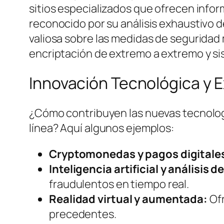
sitios especializados que ofrecen infor
reconocido por su análisis exhaustivo 
valiosa sobre las medidas de segurida
encriptación de extremo a extremo y sist
Innovación Tecnológica y E
¿Cómo contribuyen las nuevas tecnología
línea? Aquí algunos ejemplos:
Cryptomonedas y pagos digitale
Inteligencia artificial y análisis d
fraudulentos en tiempo real.
Realidad virtual y aumentada:
Ofr
precedentes.