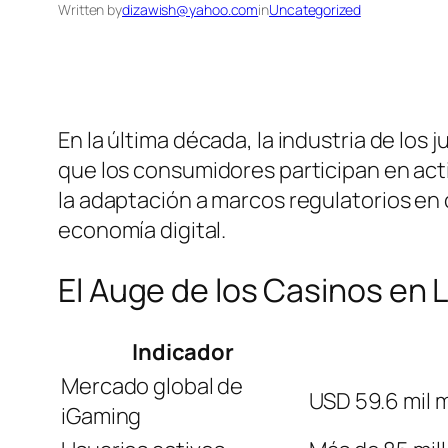
Written by
dizawish@yahoo.com
in
Uncategorized
En la última década, la industria de los
que los consumidores participan en act
la adaptación a marcos regulatorios en 
economía digital.
El Auge de los Casinos en 
Indicador
Mercado global de
USD 59.6 mil 
iGaming