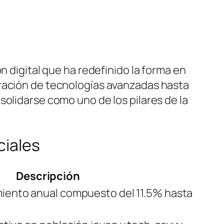
n digital que ha redefinido la forma en
oración de tecnologías avanzadas hasta
solidarse como uno de los pilares de la
ciales
Descripción
miento anual compuesto del 11.5% hasta