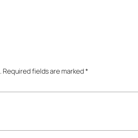
.
Required fields are marked
*