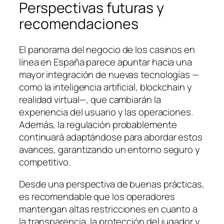
Perspectivas futuras y
recomendaciones
El panorama del negocio de los casinos en
línea en España parece apuntar hacia una
mayor integración de nuevas tecnologías —
como la inteligencia artificial, blockchain y
realidad virtual—, que cambiarán la
experiencia del usuario y las operaciones.
Además, la regulación probablemente
continuará adaptándose para abordar estos
avances, garantizando un entorno seguro y
competitivo.
Desde una perspectiva de buenas prácticas,
es recomendable que los operadores
mantengan altas restricciones en cuanto a
la transparencia, la protección del jugador y