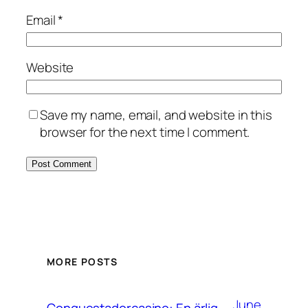
Email
*
Website
Save my name, email, and website in this
browser for the next time I comment.
MORE POSTS
June