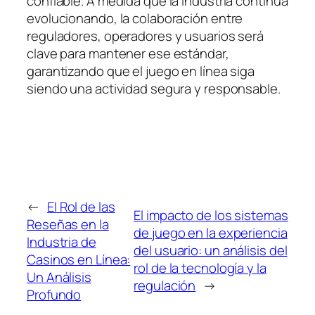
confiable. A medida que la industria continúa
evolucionando, la colaboración entre
reguladores, operadores y usuarios será
clave para mantener ese estándar,
garantizando que el juego en línea siga
siendo una actividad segura y responsable.
←
El Rol de las
El impacto de los sistemas
Reseñas en la
de juego en la experiencia
Industria de
del usuario: un análisis del
Casinos en Línea:
rol de la tecnología y la
Un Análisis
regulación
→
Profundo