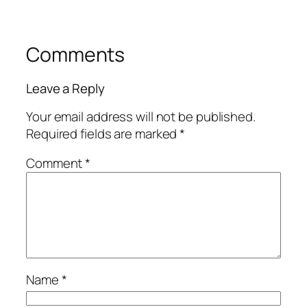
Comments
Leave a Reply
Your email address will not be published.
Required fields are marked
*
Comment
*
Name
*