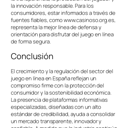
la innovación responsable. Para los
consumidores, estar informados a través de
fuentes fiables, como www.casinoso.org.es,
representa la mejor línea de defensa y
orientación para disfrutar del juego en línea
de forma segura.
Conclusión
El crecimiento y la regulación del sector del
juego en línea en España reflejan un
compromiso firme con la protección del
consumidor y la sostenibilidad económica.
La presencia de plataformas informativas
especializadas, diseñadas con un alto
estándar de credibilidad, ayuda a consolidar
un mercado transparente, innovador y