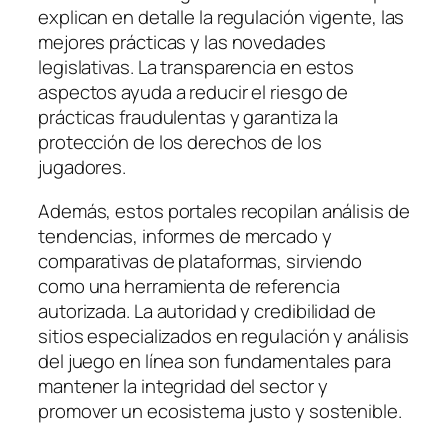
explican en detalle la regulación vigente, las
mejores prácticas y las novedades
legislativas. La transparencia en estos
aspectos ayuda a reducir el riesgo de
prácticas fraudulentas y garantiza la
protección de los derechos de los
jugadores.
Además, estos portales recopilan análisis de
tendencias, informes de mercado y
comparativas de plataformas, sirviendo
como una herramienta de referencia
autorizada. La autoridad y credibilidad de
sitios especializados en regulación y análisis
del juego en línea son fundamentales para
mantener la integridad del sector y
promover un ecosistema justo y sostenible.