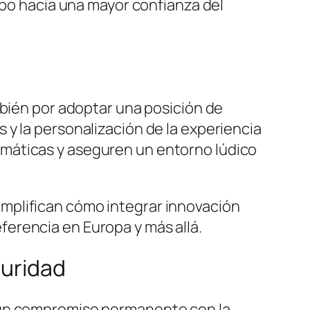
mbo hacia una mayor confianza del
mbién por adoptar una posición de
tos y la personalización de la experiencia
máticas y aseguren un entorno lúdico
mplifican cómo integrar innovación
erencia en Europa y más allá.
guridad
n un compromiso permanente con la