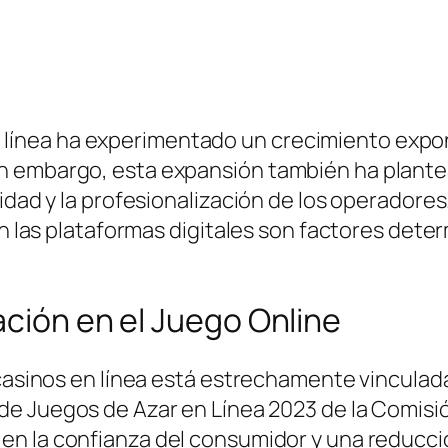
go en línea ha experimentado un crecimiento ex
n embargo, esta expansión también ha plantea
ridad y la profesionalización de los operadore
 en las plataformas digitales son factores det
ación en el Juego Online
 casinos en línea está estrechamente vinculad
de Juegos de Azar en Línea 2023
de la Comisi
en la confianza del consumidor y una reducción