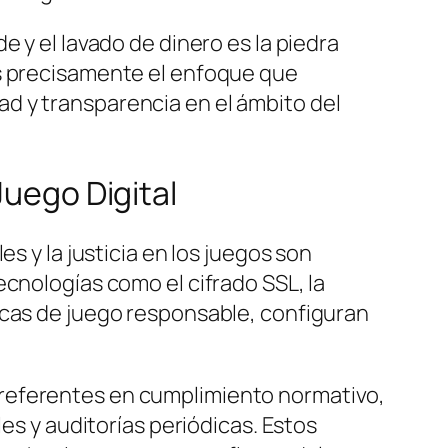
 y el lavado de dinero es la piedra
es precisamente el enfoque que
ad y transparencia en el ámbito del
Juego Digital
s y la justicia en los juegos son
cnologías como el cifrado SSL, la
icas de juego responsable, configuran
 referentes en cumplimiento normativo,
es y auditorías periódicas. Estos