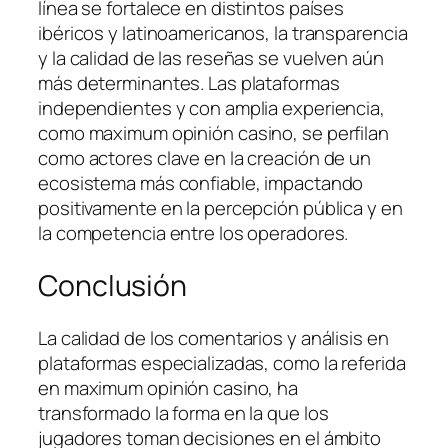
línea se fortalece en distintos países
ibéricos y latinoamericanos, la transparencia
y la calidad de las reseñas se vuelven aún
más determinantes. Las plataformas
independientes y con amplia experiencia,
como maximum opinión casino, se perfilan
como actores clave en la creación de un
ecosistema más confiable, impactando
positivamente en la percepción pública y en
la competencia entre los operadores.
Conclusión
La calidad de los comentarios y análisis en
plataformas especializadas, como la referida
en maximum opinión casino, ha
transformado la forma en la que los
jugadores toman decisiones en el ámbito