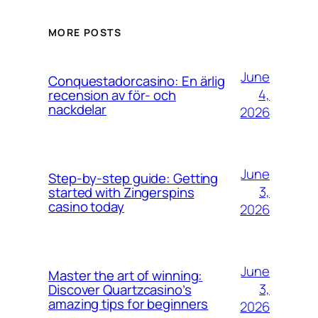
MORE POSTS
June
Conquestadorcasino: En ärlig
4,
recension av för- och
nackdelar
2026
June
Step-by-step guide: Getting
3,
started with Zingerspins
casino today
2026
June
Master the art of winning:
3,
Discover Quartzcasino’s
amazing tips for beginners
2026