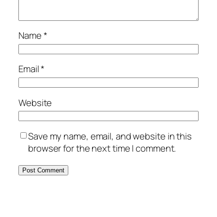
Name
*
Email
*
Website
Save my name, email, and website in this
browser for the next time I comment.