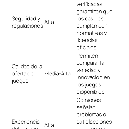
verificadas
garantizan que
Seguridad y
los casinos
Alta
regulaciones
cumplen con
normativas y
licencias
oficiales
Permiten
comparar la
Calidad de la
variedad y
oferta de
Media-Alta
innovación en
juegos
los juegos
disponibles
Opiniones
señalan
problemas o
Experiencia
satisfacciones
Alta
del usuario
recurrentes,