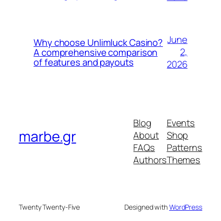
June
Why choose Unlimluck Casino?
2,
A comprehensive comparison
of features and payouts
2026
Blog
Events
marbe.gr
About
Shop
FAQs
Patterns
Authors
Themes
Twenty Twenty-Five
Designed with
WordPress