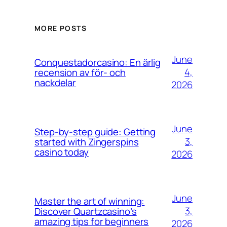
MORE POSTS
June
Conquestadorcasino: En ärlig
4,
recension av för- och
nackdelar
2026
June
Step-by-step guide: Getting
3,
started with Zingerspins
casino today
2026
June
Master the art of winning:
3,
Discover Quartzcasino’s
amazing tips for beginners
2026