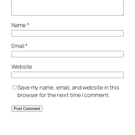
Name
*
Email
*
Website
Save my name, email, and website in this
browser for the next time I comment.