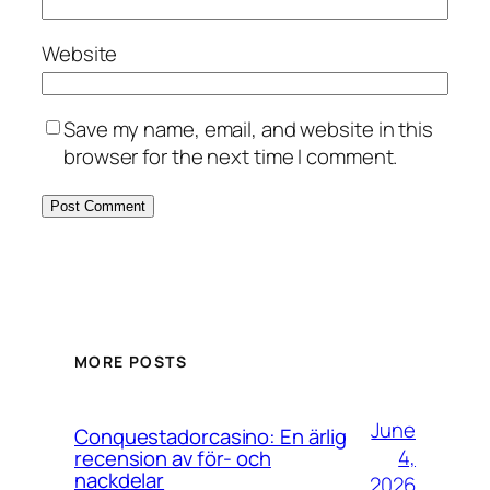
Website
Save my name, email, and website in this
browser for the next time I comment.
MORE POSTS
June
Conquestadorcasino: En ärlig
4,
recension av för- och
nackdelar
2026