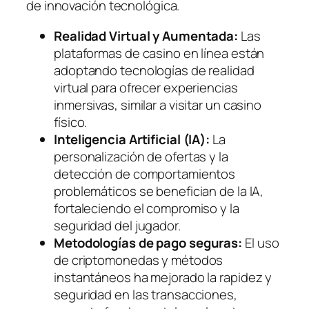
de innovación tecnológica.
Realidad Virtual y Aumentada:
Las
plataformas de casino en línea están
adoptando tecnologías de realidad
virtual para ofrecer experiencias
inmersivas, similar a visitar un casino
físico.
Inteligencia Artificial (IA):
La
personalización de ofertas y la
detección de comportamientos
problemáticos se benefician de la IA,
fortaleciendo el compromiso y la
seguridad del jugador.
Metodologías de pago seguras:
El uso
de criptomonedas y métodos
instantáneos ha mejorado la rapidez y
seguridad en las transacciones,