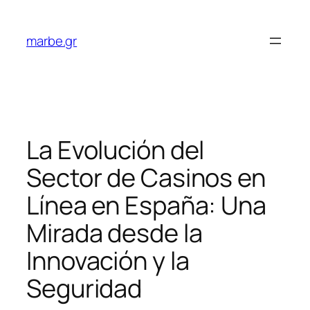
Skip
to
marbe.gr
content
La Evolución del
Sector de Casinos en
Línea en España: Una
Mirada desde la
Innovación y la
Seguridad