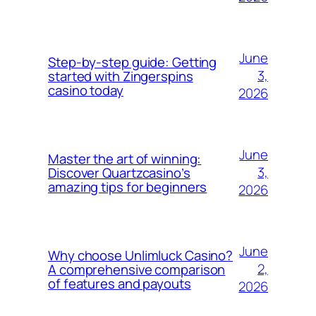
June
Step-by-step guide: Getting
3,
started with Zingerspins
casino today
2026
June
Master the art of winning:
3,
Discover Quartzcasino’s
amazing tips for beginners
2026
June
Why choose Unlimluck Casino?
2,
A comprehensive comparison
of features and payouts
2026