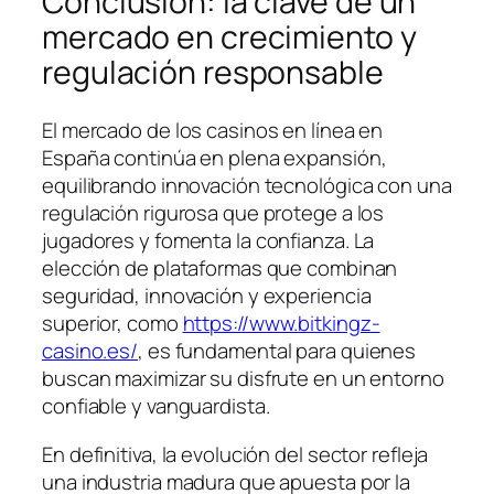
Conclusión: la clave de un
mercado en crecimiento y
regulación responsable
El mercado de los casinos en línea en
España continúa en plena expansión,
equilibrando innovación tecnológica con una
regulación rigurosa que protege a los
jugadores y fomenta la confianza. La
elección de plataformas que combinan
seguridad, innovación y experiencia
superior, como
https://www.bitkingz-
casino.es/
, es fundamental para quienes
buscan maximizar su disfrute en un entorno
confiable y vanguardista.
En definitiva, la evolución del sector refleja
una industria madura que apuesta por la