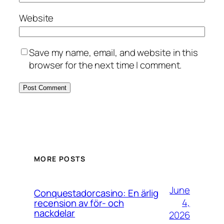
Website
Save my name, email, and website in this
browser for the next time I comment.
MORE POSTS
June
Conquestadorcasino: En ärlig
4,
recension av för- och
nackdelar
2026