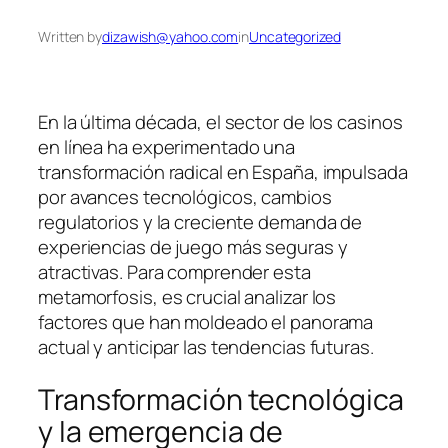
Written by
dizawish@yahoo.com
in
Uncategorized
En la última década, el sector de los casinos
en línea ha experimentado una
transformación radical en España, impulsada
por avances tecnológicos, cambios
regulatorios y la creciente demanda de
experiencias de juego más seguras y
atractivas. Para comprender esta
metamorfosis, es crucial analizar los
factores que han moldeado el panorama
actual y anticipar las tendencias futuras.
Transformación tecnológica
y la emergencia de