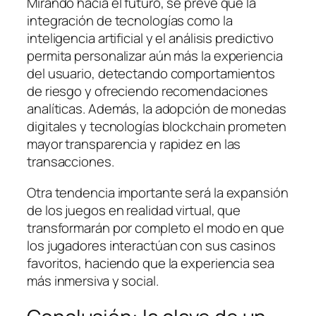
Mirando hacia el futuro, se prevé que la
integración de tecnologías como la
inteligencia artificial y el análisis predictivo
permita personalizar aún más la experiencia
del usuario, detectando comportamientos
de riesgo y ofreciendo recomendaciones
analíticas. Además, la adopción de monedas
digitales y tecnologías blockchain prometen
mayor transparencia y rapidez en las
transacciones.
Otra tendencia importante será la expansión
de los juegos en realidad virtual, que
transformarán por completo el modo en que
los jugadores interactúan con sus casinos
favoritos, haciendo que la experiencia sea
más inmersiva y social.