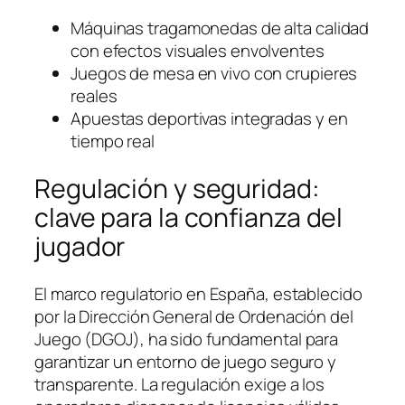
Máquinas tragamonedas de alta calidad
con efectos visuales envolventes
Juegos de mesa en vivo con crupieres
reales
Apuestas deportivas integradas y en
tiempo real
Regulación y seguridad:
clave para la confianza del
jugador
El marco regulatorio en España, establecido
por la Dirección General de Ordenación del
Juego (DGOJ), ha sido fundamental para
garantizar un entorno de juego seguro y
transparente. La regulación exige a los