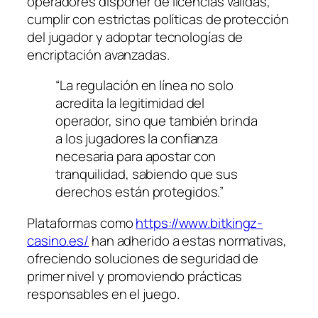
operadores disponer de licencias válidas,
cumplir con estrictas políticas de protección
del jugador y adoptar tecnologías de
encriptación avanzadas.
“La regulación en línea no solo
acredita la legitimidad del
operador, sino que también brinda
a los jugadores la confianza
necesaria para apostar con
tranquilidad, sabiendo que sus
derechos están protegidos.”
Plataformas como
https://www.bitkingz-
casino.es/
han adherido a estas normativas,
ofreciendo soluciones de seguridad de
primer nivel y promoviendo prácticas
responsables en el juego.