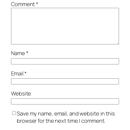
Comment
*
Name
*
Email
*
Website
Save my name, email, and website in this
browser for the next time I comment.