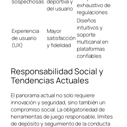
sospechosas
deportiva y
exhaustivo de
del usuario
regulaciones
Diseños
intuitivos y
Experiencia
Mayor
soporte
de usuario
satisfacción
multicanal en
(UX)
y fidelidad
plataformas
confiables
Responsabilidad Social y
Tendencias Actuales
El panorama actual no solo requiere
innovación y seguridad, sino también un
compromiso social. La obligatoriedad de
herramientas de juego responsable, límites
de depósito y seguimiento de la conducta