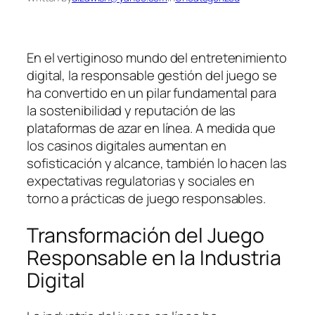
En el vertiginoso mundo del entretenimiento
digital, la responsable gestión del juego se
ha convertido en un pilar fundamental para
la sostenibilidad y reputación de las
plataformas de azar en línea. A medida que
los casinos digitales aumentan en
sofisticación y alcance, también lo hacen las
expectativas regulatorias y sociales en
torno a prácticas de juego responsables.
Transformación del Juego
Responsable en la Industria
Digital