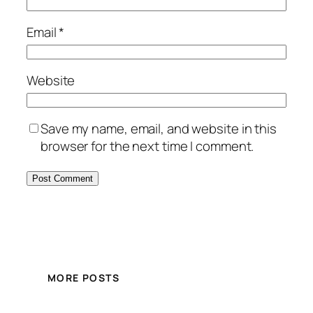
Email
*
Website
Save my name, email, and website in this
browser for the next time I comment.
MORE POSTS