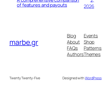
A comprehensive comparison
of features and payouts
2026
Blog
Events
marbe.gr
About
Shop
FAQs
Patterns
Authors
Themes
Twenty Twenty-Five
Designed with
WordPress