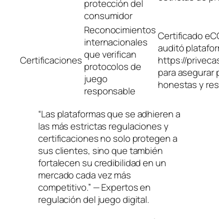
protección del
consumidor
Reconocimientos
Certificado e
internacionales
auditó platafo
que verifican
Certificaciones
https://priveca
protocolos de
para asegurar 
juego
honestas y re
responsable
“Las plataformas que se adhieren a
las más estrictas regulaciones y
certificaciones no solo protegen a
sus clientes, sino que también
fortalecen su credibilidad en un
mercado cada vez más
competitivo.” — Expertos en
regulación del juego digital.