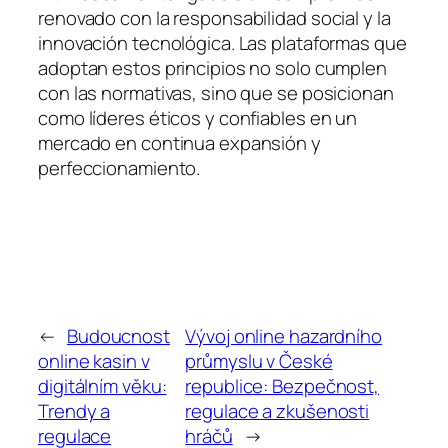
renovado con la responsabilidad social y la
innovación tecnológica. Las plataformas que
adoptan estos principios no solo cumplen
con las normativas, sino que se posicionan
como líderes éticos y confiables en un
mercado en continua expansión y
perfeccionamiento.
←
Budoucnost
Vývoj online hazardního
online kasin v
průmyslu v České
digitálním věku:
republice: Bezpečnost,
Trendy a
regulace a zkušenosti
regulace
hráčů
→