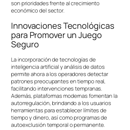
son prioridades frente al crecimiento
económico del sector.
Innovaciones Tecnológicas
para Promover un Juego
Seguro
La incorporación de tecnologías de
inteligencia artificial y análisis de datos
permite ahora a los operadores detectar
patrones preocupantes en tiempo real,
facilitando intervenciones tempranas.
Además, plataformas modernas fomentan la
autorregulación, brindando a los usuarios
herramientas para establecer límites de
tiempo y dinero, así como programas de
autoexclusión temporal o permanente.