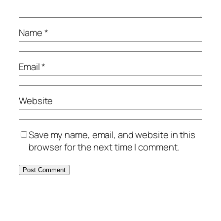
Name
*
Email
*
Website
Save my name, email, and website in this
browser for the next time I comment.