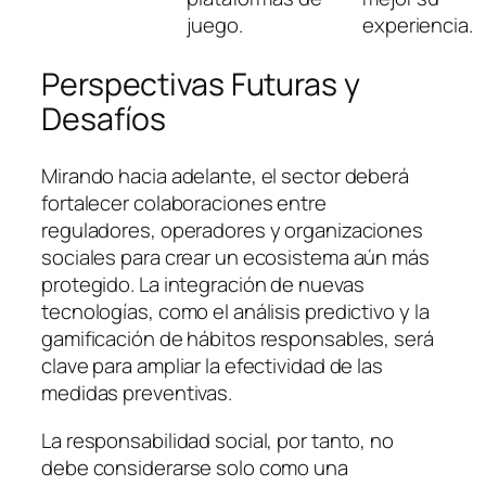
juego.
experiencia.
Perspectivas Futuras y
Desafíos
Mirando hacia adelante, el sector deberá
fortalecer colaboraciones entre
reguladores, operadores y organizaciones
sociales para crear un ecosistema aún más
protegido. La integración de nuevas
tecnologías, como el análisis predictivo y la
gamificación de hábitos responsables, será
clave para ampliar la efectividad de las
medidas preventivas.
La responsabilidad social, por tanto, no
debe considerarse solo como una