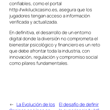
confiables, como el portal
http://wikiluckcasino.es, asegura que los
jugadores tengan acceso a información
verificada y actualizada.
En definitiva, el desarrollo de un entorno
digital donde la diversión no comprometa el
bienestar psicológico y financiero es un reto
que debe afrontar toda la industria, con
innovación, regulación y compromiso social
como pilares fundamentales.
←
La Evolución de los
El desafío de definir