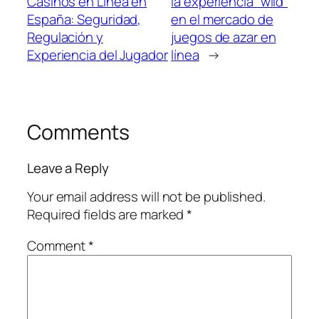
Casinos en Línea en
la experiencia “wild”
España: Seguridad,
en el mercado de
Regulación y
juegos de azar en
Experiencia del Jugador
línea
→
Comments
Leave a Reply
Your email address will not be published.
Required fields are marked
*
Comment
*