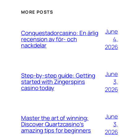
MORE POSTS
June
Conquestadorcasino: En ärlig
4,
recension av för- och
nackdelar
2026
June
Step-by-step guide: Getting
3,
started with Zingerspins
casino today
2026
June
Master the art of winning:
3,
Discover Quartzcasino’s
amazing tips for beginners
2026