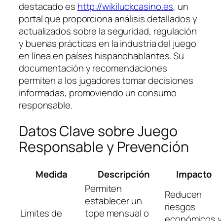
destacado es
http://wikiluckcasino.es
, un
portal que proporciona análisis detallados y
actualizados sobre la seguridad, regulación
y buenas prácticas en la industria del juego
en línea en países hispanohablantes. Su
documentación y recomendaciones
permiten a los jugadores tomar decisiones
informadas, promoviendo un consumo
responsable.
Datos Clave sobre Juego
Responsable y Prevención
Medida
Descripción
Impacto
Permiten
Reducen
establecer un
riesgos
Límites de
tope mensual o
económicos 