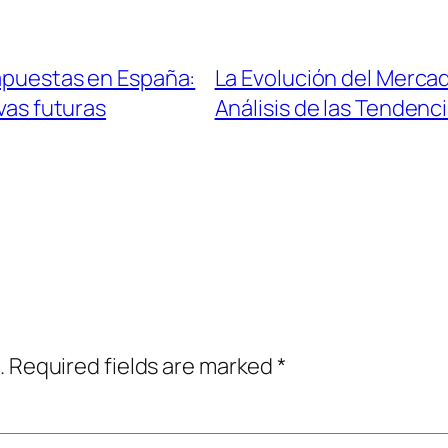
 apuestas en España:
La Evolución del Merca
vas futuras
Análisis de las Tendenc
.
Required fields are marked
*