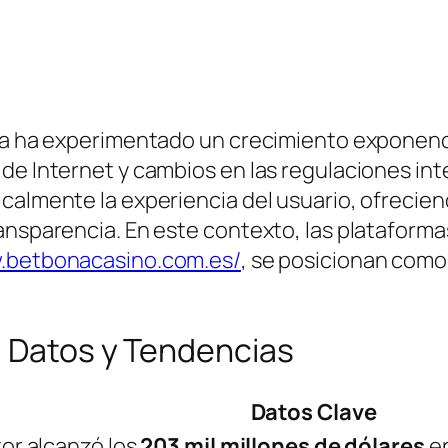
nea ha experimentado un crecimiento exponenc
de Internet y cambios en las regulaciones int
icalmente la experiencia del usuario, ofrecie
ansparencia. En este contexto, las plataforma
w.betbonacasino.com.es/
, se posicionan como
: Datos y Tendencias
Datos Clave
tor alcanzó los
203 mil millones de dólares
en