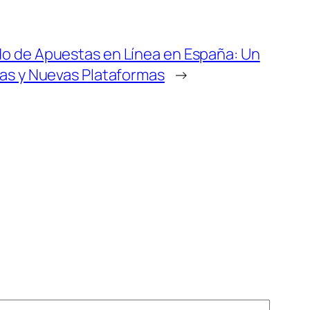
do de Apuestas en Línea en España: Un
ias y Nuevas Plataformas
→