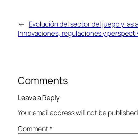
←
Evolución del sector del juego y las
Innovaciones, regulaciones y perspecti
Comments
Leave a Reply
Your email address will not be published
Comment
*