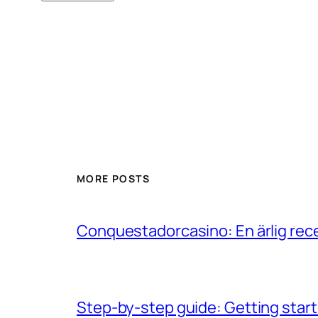
MORE POSTS
Conquestadorcasino: En ärlig rece
Step-by-step guide: Getting start