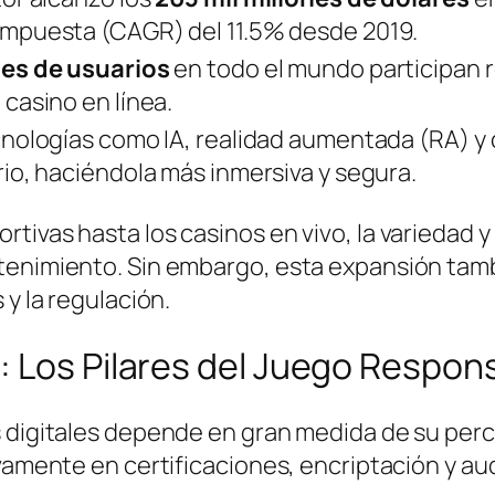
ompuesta (CAGR) del 11.5% desde 2019.
nes de usuarios
en todo el mundo participan 
casino en línea.
cnologías como IA, realidad aumentada (RA) y
rio, haciéndola más inmersiva y segura.
tivas hasta los casinos en vivo, la variedad y
tenimiento. Sin embargo, esta expansión tamb
 y la regulación.
 Los Pilares del Juego Responsa
 digitales depende en gran medida de su perce
vamente en certificaciones, encriptación y aud