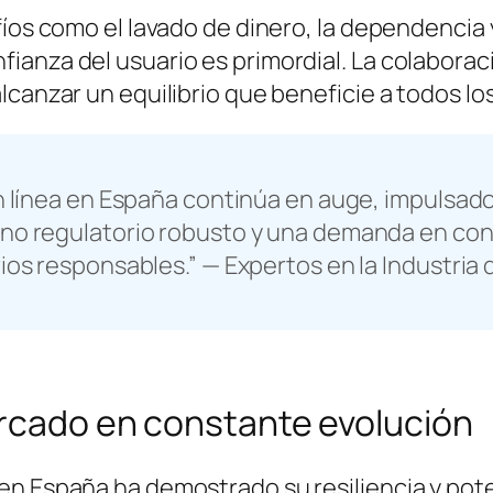
afíos como el lavado de dinero, la dependencia 
fianza del usuario es primordial. La colabora
alcanzar un equilibrio que beneficie a todos lo
en línea en España continúa en auge, impulsado
rno regulatorio robusto y una demanda en co
ios responsables.” — Expertos en la Industria 
rcado en constante evolución
 en España ha demostrado su resiliencia y pot