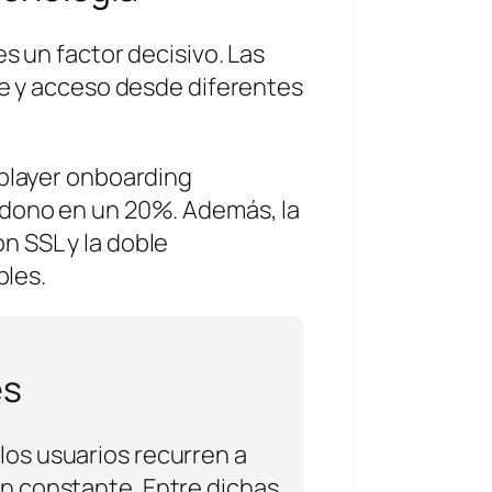
s un factor decisivo. Las
üe y acceso desde diferentes
player onboarding
ndono en un 20%. Además, la
n SSL y la doble
bles.
es
los usuarios recurren a
ón constante. Entre dichas