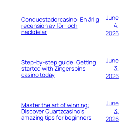
June
Conquestadorcasino: En ärlig
4,
recension av för- och
nackdelar
2026
June
Step-by-step guide: Getting
3,
started with Zingerspins
casino today
2026
June
Master the art of winning:
3,
Discover Quartzcasino’s
amazing tips for beginners
2026