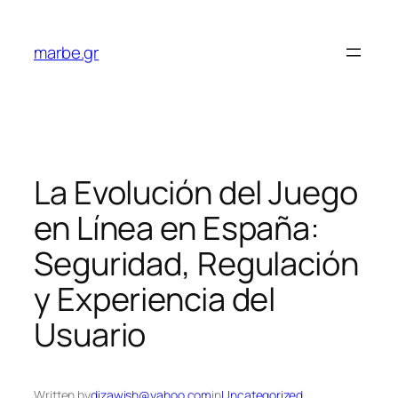
Skip
to
marbe.gr
content
La Evolución del Juego
en Línea en España:
Seguridad, Regulación
y Experiencia del
Usuario
Written by
dizawish@yahoo.com
in
Uncategorized