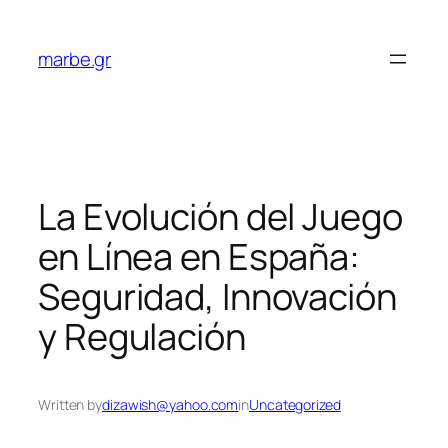
Skip
to
marbe.gr
content
La Evolución del Juego
en Línea en España:
Seguridad, Innovación
y Regulación
Written by
dizawish@yahoo.com
in
Uncategorized