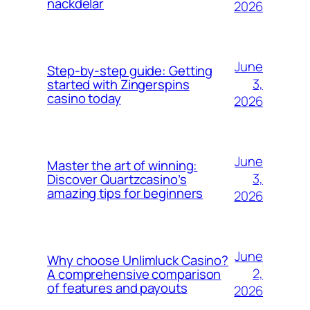
nackdelar
2026
June
Step-by-step guide: Getting
3,
started with Zingerspins
casino today
2026
June
Master the art of winning:
3,
Discover Quartzcasino’s
amazing tips for beginners
2026
June
Why choose Unlimluck Casino?
2,
A comprehensive comparison
of features and payouts
2026