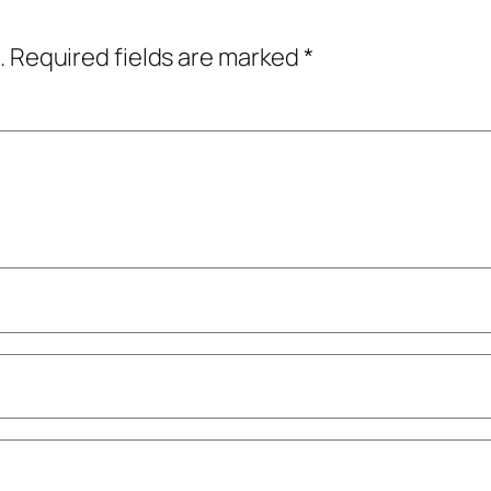
.
Required fields are marked
*