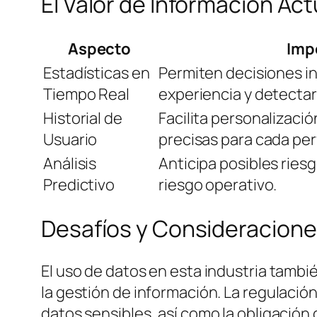
El Valor de Información Act
Aspecto
Imp
Estadísticas en
Permiten decisiones in
Tiempo Real
experiencia y detectar
Historial de
Facilita personalizac
Usuario
precisas para cada perf
Análisis
Anticipa posibles riesg
Predictivo
riesgo operativo.
Desafíos y Consideracione
El uso de datos en esta industria tambié
la gestión de información. La regulació
datos sensibles, así como la obligación 