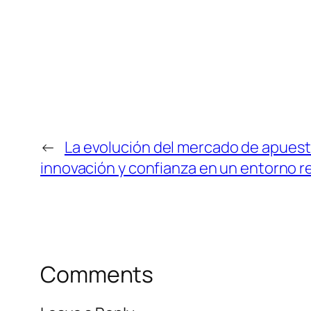
←
La evolución del mercado de apuest
innovación y confianza en un entorno 
Comments