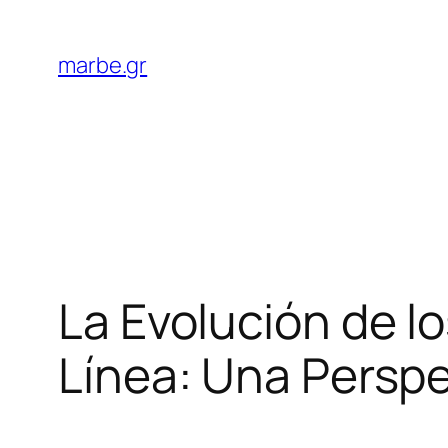
Skip
to
marbe.gr
content
La Evolución de l
Línea: Una Perspe