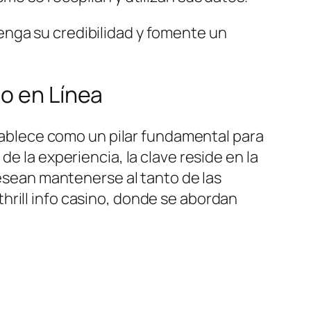
tenga su credibilidad y fomente un
go en Línea
stablece como un pilar fundamental para
e la experiencia, la clave reside en la
desean mantenerse al tanto de las
hrill info casino, donde se abordan