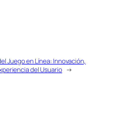
del Juego en Línea: Innovación,
xperiencia del Usuario
→