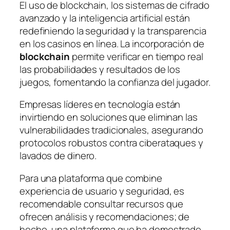
El uso de blockchain, los sistemas de cifrado
avanzado y la inteligencia artificial están
redefiniendo la seguridad y la transparencia
en los casinos en línea. La incorporación de
blockchain
permite verificar en tiempo real
las probabilidades y resultados de los
juegos, fomentando la confianza del jugador.
Empresas líderes en tecnología están
invirtiendo en soluciones que eliminan las
vulnerabilidades tradicionales, asegurando
protocolos robustos contra ciberataques y
lavados de dinero.
Para una plataforma que combine
experiencia de usuario y seguridad, es
recomendable consultar recursos que
ofrecen análisis y recomendaciones; de
hecho, una plataforma que ha demostrado