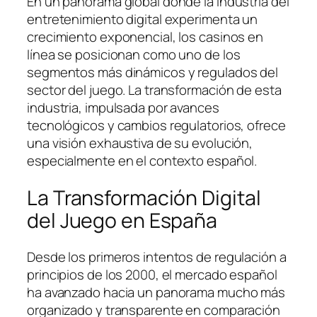
En un panorama global donde la industria del
entretenimiento digital experimenta un
crecimiento exponencial, los casinos en
línea se posicionan como uno de los
segmentos más dinámicos y regulados del
sector del juego. La transformación de esta
industria, impulsada por avances
tecnológicos y cambios regulatorios, ofrece
una visión exhaustiva de su evolución,
especialmente en el contexto español.
La Transformación Digital
del Juego en España
Desde los primeros intentos de regulación a
principios de los 2000, el mercado español
ha avanzado hacia un panorama mucho más
organizado y transparente en comparación