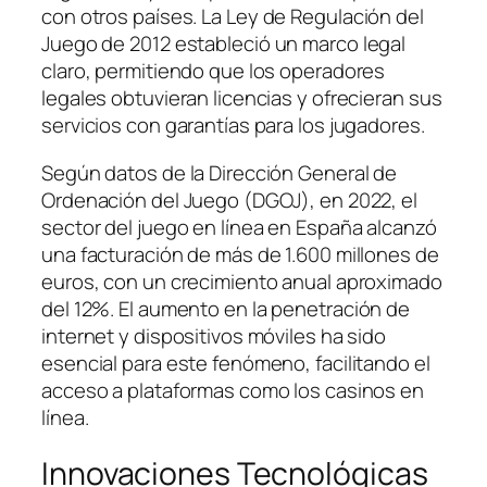
con otros países. La
Ley de Regulación del
Juego de 2012
estableció un marco legal
claro, permitiendo que los operadores
legales obtuvieran licencias y ofrecieran sus
servicios con garantías para los jugadores.
Según datos de la Dirección General de
Ordenación del Juego (DGOJ), en 2022, el
sector del juego en línea en España alcanzó
una facturación de más de 1.600 millones de
euros, con un crecimiento anual aproximado
del
12%
. El aumento en la penetración de
internet y dispositivos móviles ha sido
esencial para este fenómeno, facilitando el
acceso a plataformas como los casinos en
línea.
Innovaciones Tecnológicas