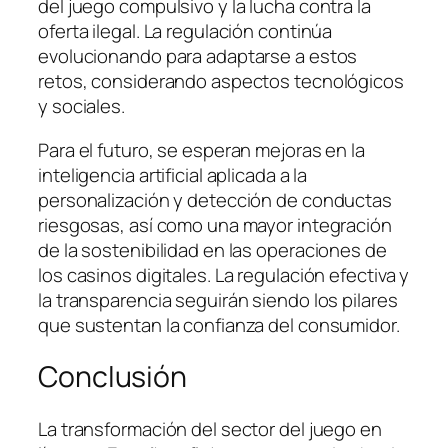
del juego compulsivo y la lucha contra la
oferta ilegal. La regulación continúa
evolucionando para adaptarse a estos
retos, considerando aspectos tecnológicos
y sociales.
Para el futuro, se esperan mejoras en la
inteligencia artificial aplicada a la
personalización y detección de conductas
riesgosas, así como una mayor integración
de la sostenibilidad en las operaciones de
los casinos digitales. La regulación efectiva y
la transparencia seguirán siendo los pilares
que sustentan la confianza del consumidor.
Conclusión
La transformación del sector del juego en