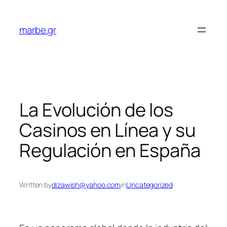
Skip
to
marbe.gr
content
La Evolución de los
Casinos en Línea y su
Regulación en España
Written by
dizawish@yahoo.com
in
Uncategorized