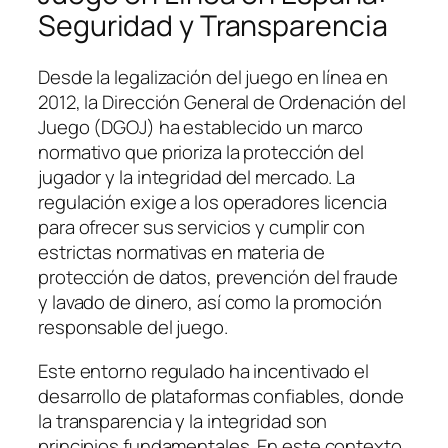
Seguridad y Transparencia
Desde la legalización del juego en línea en
2012, la Dirección General de Ordenación del
Juego (DGOJ) ha establecido un marco
normativo que prioriza la protección del
jugador y la integridad del mercado. La
regulación exige a los operadores licencia
para ofrecer sus servicios y cumplir con
estrictas normativas en materia de
protección de datos, prevención del fraude
y lavado de dinero, así como la promoción
responsable del juego.
Este entorno regulado ha incentivado el
desarrollo de plataformas confiables, donde
la transparencia y la integridad son
principios fundamentales. En este contexto,