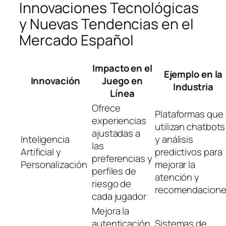
Innovaciones Tecnológicas
y Nuevas Tendencias en el
Mercado Español
Impacto en el
Ejemplo en la
Innovación
Juego en
Industria
Línea
Ofrece
Plataformas que
experiencias
utilizan chatbots
ajustadas a
Inteligencia
y análisis
las
Artificial y
predictivos para
preferencias y
Personalización
mejorar la
perfiles de
atención y
riesgo de
recomendacion
cada jugador
Mejora la
autenticación,
Sistemas de