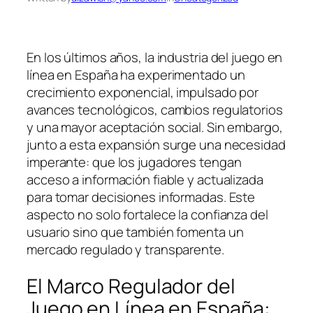
En los últimos años, la industria del juego en
línea en España ha experimentado un
crecimiento exponencial, impulsado por
avances tecnológicos, cambios regulatorios
y una mayor aceptación social. Sin embargo,
junto a esta expansión surge una necesidad
imperante: que los jugadores tengan
acceso a información fiable y actualizada
para tomar decisiones informadas. Este
aspecto no solo fortalece la confianza del
usuario sino que también fomenta un
mercado regulado y transparente.
El Marco Regulador del
Juego en Línea en España: