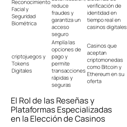
Reconocimiento
reduce
verificación de
Facial y
fraudes y
identidad en
Seguridad
garantiza un
tiempo real en
Biométrica
acceso
casinos digitales
seguro
Amplía las
Casinos que
opciones de
aceptan
criptojuegos y
pago y
criptomonedas
Tokens
permite
como Bitcoin y
Digitales
transacciones
Ethereum en su
rápidas y
oferta
seguras
El Rol de las Reseñas y
Plataformas Especializadas
en la Elección de Casinos