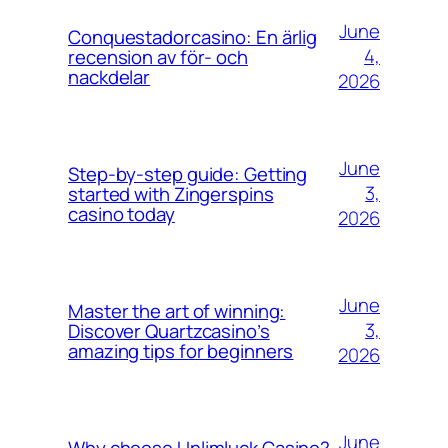
June
Conquestadorcasino: En ärlig
4,
recension av för- och
nackdelar
2026
June
Step-by-step guide: Getting
3,
started with Zingerspins
casino today
2026
June
Master the art of winning:
3,
Discover Quartzcasino’s
amazing tips for beginners
2026
June
Why choose Unlimluck Casino?