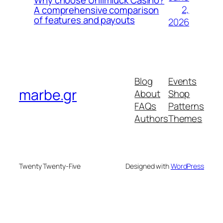
2,
A comprehensive comparison
of features and payouts
2026
Blog
Events
marbe.gr
About
Shop
FAQs
Patterns
Authors
Themes
Twenty Twenty-Five
Designed with
WordPress