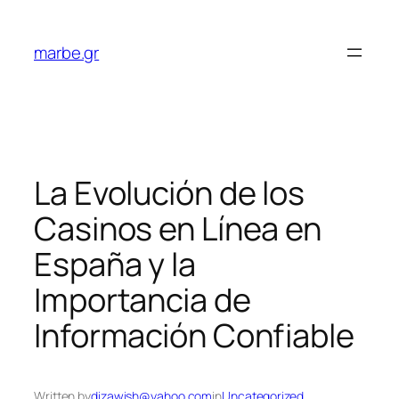
Skip
to
marbe.gr
content
La Evolución de los
Casinos en Línea en
España y la
Importancia de
Información Confiable
Written by
dizawish@yahoo.com
in
Uncategorized