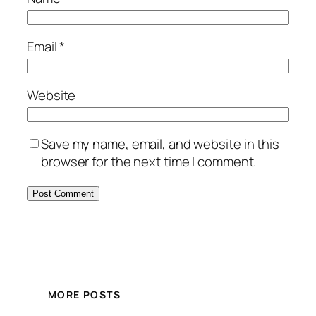
Email
*
Website
Save my name, email, and website in this
browser for the next time I comment.
MORE POSTS