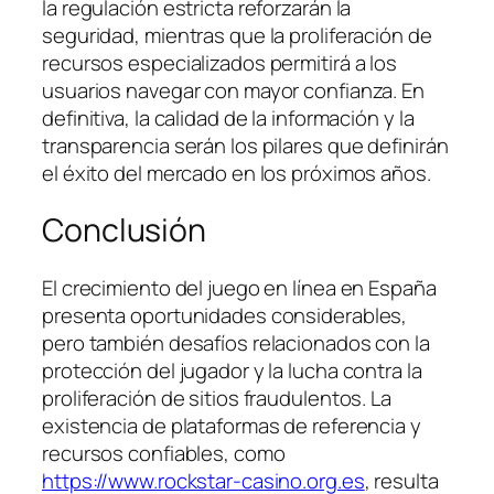
la regulación estricta reforzarán la
seguridad, mientras que la proliferación de
recursos especializados permitirá a los
usuarios navegar con mayor confianza. En
definitiva, la calidad de la información y la
transparencia serán los pilares que definirán
el éxito del mercado en los próximos años.
Conclusión
El crecimiento del juego en línea en España
presenta oportunidades considerables,
pero también desafíos relacionados con la
protección del jugador y la lucha contra la
proliferación de sitios fraudulentos. La
existencia de plataformas de referencia y
recursos confiables, como
https://www.rockstar-casino.org.es
, resulta