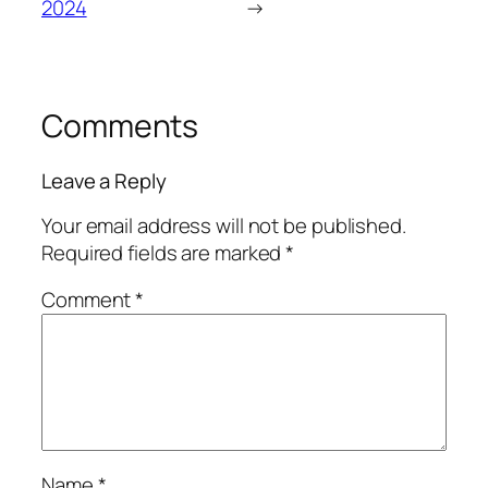
2024
→
Comments
Leave a Reply
Your email address will not be published.
Required fields are marked
*
Comment
*
Name
*