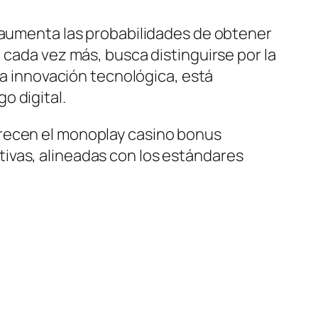
o aumenta las probabilidades de obtener
 cada vez más, busca distinguirse por la
la innovación tecnológica, está
o digital.
frecen el monoplay casino bonus
ivas, alineadas con los estándares