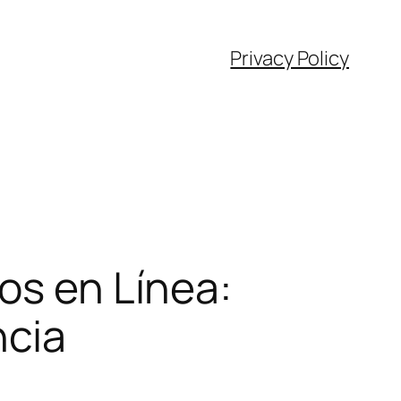
Privacy Policy
os en Línea:
ncia