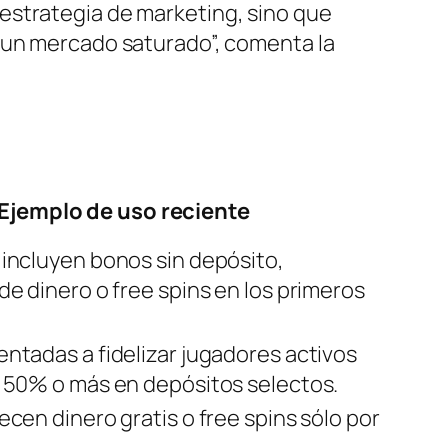
 estrategia de marketing, sino que
en un mercado saturado”, comenta la
Ejemplo de uso reciente
incluyen bonos sin depósito,
e dinero o free spins en los primeros
ntadas a fidelizar jugadores activos
 50% o más en depósitos selectos.
cen dinero gratis o free spins sólo por