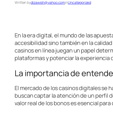
Written by
dizawish@yahoo.com
in
Uncategorized
En la era digital, el mundo de las apue
accesibilidad sino también en la calidad
casinos en línea juegan un papel determ
plataformas y potenciar la experiencia 
La importancia de entender
El mercado de los casinos digitales se 
buscan captar la atención de un perfil 
valor real de los bonos es esencial par