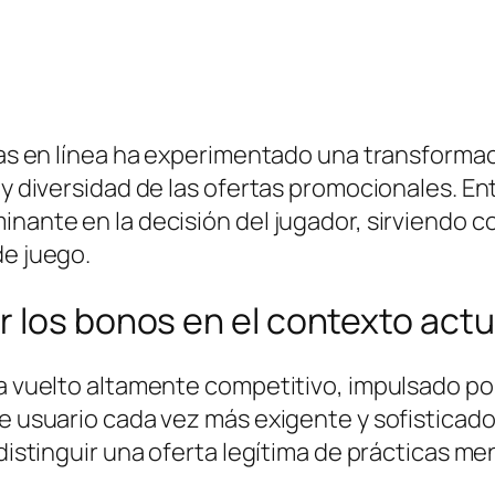
stas en línea ha experimentado una transformac
 y diversidad de las ofertas promocionales. En
inante en la decisión del jugador, sirviendo 
de juego.
 los bonos en el contexto actu
ha vuelto altamente competitivo, impulsado po
de usuario cada vez más exigente y sofisticad
a distinguir una oferta legítima de prácticas 