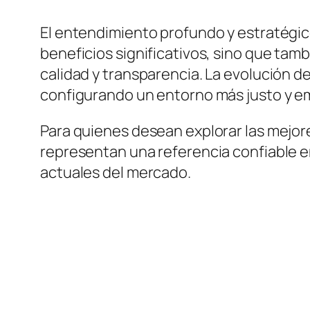
El entendimiento profundo y estratégic
beneficios significativos, sino que tam
calidad y transparencia. La evolución de
configurando un entorno más justo y em
Para quienes desean explorar las mejo
representan una referencia confiable e
actuales del mercado.