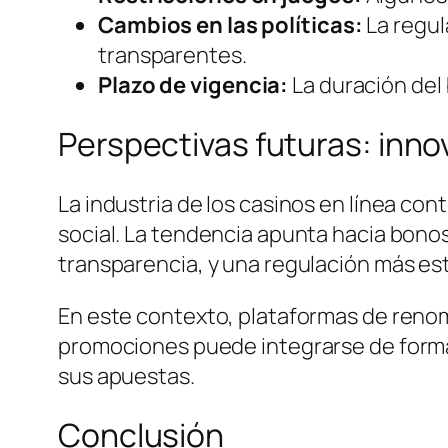
Cambios en las políticas:
La regul
transparentes.
Plazo de vigencia:
La duración del 
Perspectivas futuras: inno
La industria de los casinos en línea c
social. La tendencia apunta hacia bono
transparencia, y una regulación más es
En este contexto, plataformas de reno
promociones puede integrarse de forma é
sus apuestas.
Conclusión