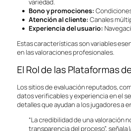
variedad.
Bono y promociones:
Condiciones 
Atención al cliente:
Canales múltip
Experiencia del usuario:
Navegació
Estas características son variables ese
en las valoraciones profesionales.
El Rol de las Plataformas d
Los sitios de evaluación reputados, co
datos verificables y experiencia en el s
detalles que ayudan a los jugadores a e
“La credibilidad de una valoración no
transparencia del proceso”, señala la