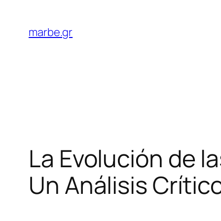
Skip
to
marbe.gr
content
La Evolución de l
Un Análisis Crític