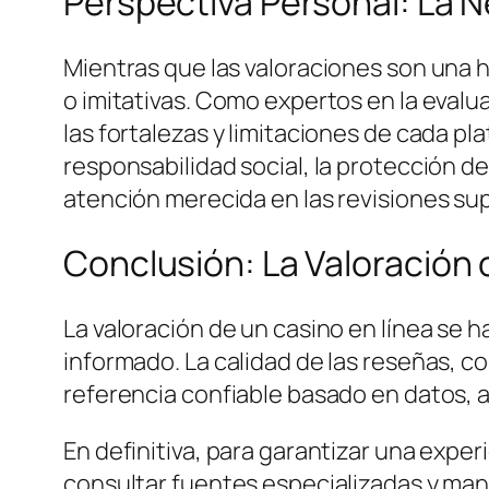
Perspectiva Personal: La N
Mientras que las valoraciones son una 
o imitativas. Como expertos en la evalu
las fortalezas y limitaciones de cada p
responsabilidad social, la protección d
atención merecida en las revisiones sup
Conclusión: La Valoración
La valoración de un casino en línea se 
informado. La calidad de las reseñas, 
referencia confiable basado en datos, an
En definitiva, para garantizar una exper
consultar fuentes especializadas y mante