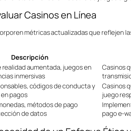
valuar Casinos en Línea
orporen métricas actualizadas que reflejen l
Descripción
e realidad aumentada, juegos en
Casinos q
ncias inmersivas
transmisio
ponsables, códigos de conducta y
Casinos q
 en pagos
juego resp
omonedas, métodos de pago
Implement
tección de datos
pago e-wa