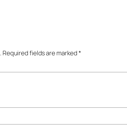
.
Required fields are marked
*