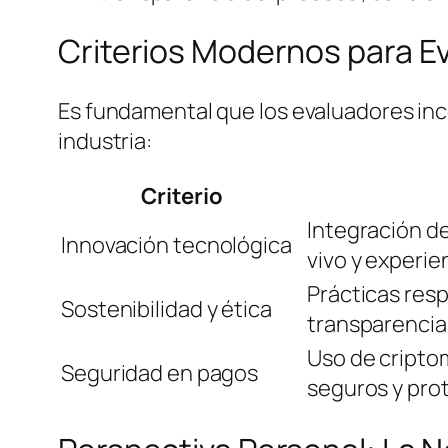
Criterios Modernos para E
Es fundamental que los evaluadores inc
industria:
Criterio
Integración d
Innovación tecnológica
vivo y experie
Prácticas res
Sostenibilidad y ética
transparencia
Uso de cript
Seguridad en pagos
seguros y pro