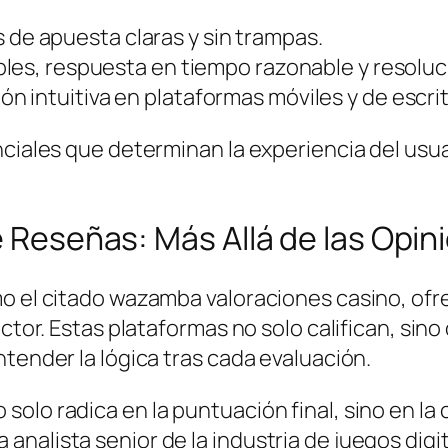
de apuesta claras y sin trampas.
les, respuesta en tiempo razonable y resoluci
n intuitiva en plataformas móviles y de escrit
nciales que determinan la experiencia del usua
e Reseñas: Más Allá de las Opin
mo el citado wazamba valoraciones casino, ofr
ector. Estas plataformas no solo califican, si
ntender la lógica tras cada evaluación.
 solo radica en la puntuación final, sino en la 
 analista senior de la industria de juegos digi