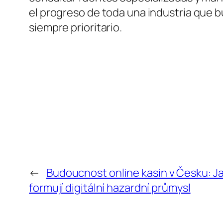
el progreso de toda una industria que 
siempre prioritario.
←
Budoucnost online kasin v Česku: Ja
formují digitální hazardní průmysl