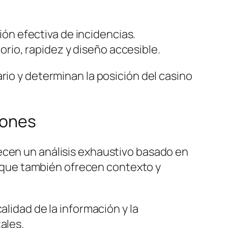
ón efectiva de incidencias.
orio, rapidez y diseño accesible.
rio y determinan la posición del casino
iones
ecen un análisis exhaustivo basado en
no que también ofrecen contexto y
calidad de la información y la
tales.