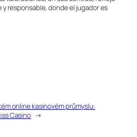
 y responsable, donde el jugador es
ském online kasinovém průmyslu:
iss Casino
→