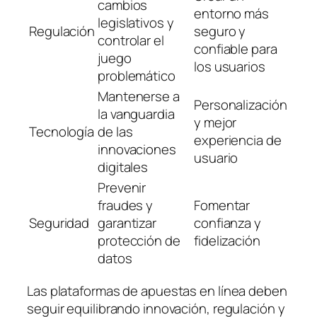
cambios
entorno más
legislativos y
Regulación
seguro y
controlar el
confiable para
juego
los usuarios
problemático
Mantenerse a
Personalización
la vanguardia
y mejor
Tecnología
de las
experiencia de
innovaciones
usuario
digitales
Prevenir
fraudes y
Fomentar
Seguridad
garantizar
confianza y
protección de
fidelización
datos
Las plataformas de apuestas en línea deben
seguir equilibrando innovación, regulación y