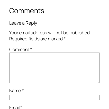
Comments
Leave a Reply
Your email address will not be published.
Required fields are marked
*
Comment
*
Name
*
Email
*