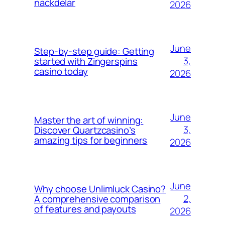
nackdelar
2026
June
Step-by-step guide: Getting
3,
started with Zingerspins
casino today
2026
June
Master the art of winning:
3,
Discover Quartzcasino’s
amazing tips for beginners
2026
June
Why choose Unlimluck Casino?
2,
A comprehensive comparison
of features and payouts
2026