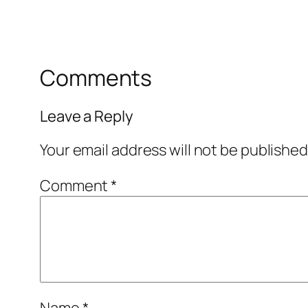
Comments
Leave a Reply
Your email address will not be published
Comment
*