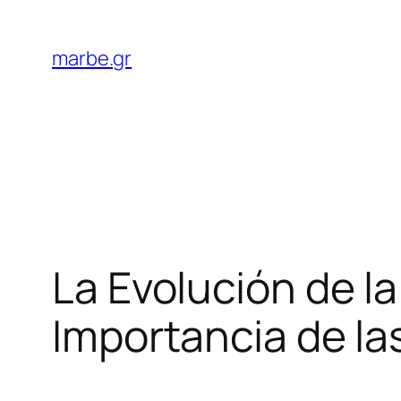
Skip
to
marbe.gr
content
La Evolución de l
Importancia de la