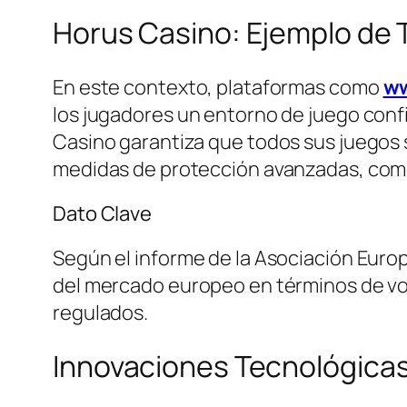
Horus Casino: Ejemplo de 
En este contexto, plataformas como
ww
los jugadores un entorno de juego confi
Casino garantiza que todos sus juegos
medidas de protección avanzadas, como
Dato Clave
Según el informe de la Asociación Euro
del mercado europeo en términos de vo
regulados.
Innovaciones Tecnológicas 