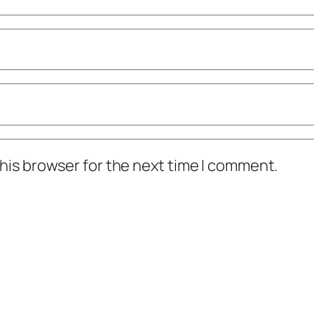
his browser for the next time I comment.