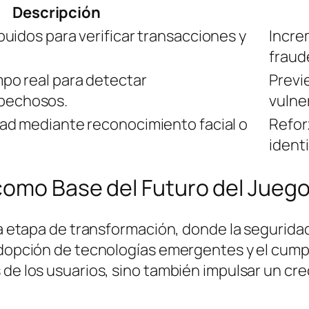
Descripción
buidos para verificar transacciones y
Incre
fraud
mpo real para detectar
Previ
pechosos.
vulne
dad mediante reconocimiento facial o
Refor
ident
como Base del Futuro del Juego
na etapa de transformación, donde la seguridad
 adopción de tecnologías emergentes y el cump
 de los usuarios, sino también impulsar un cre