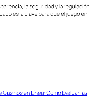
rencia, la seguridad y la regulación,
icado es la clave para que el juego en
 Casinos en Línea: Cómo Evaluar las