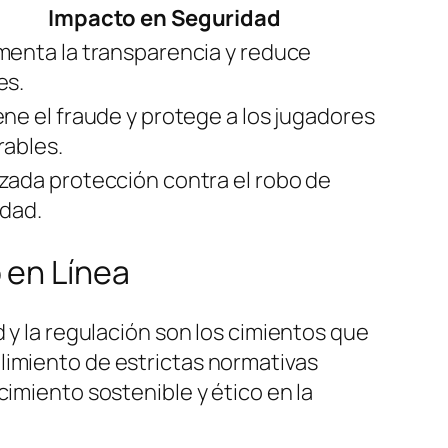
Impacto en Seguridad
menta la transparencia y reduce
es.
ene el fraude y protege a los jugadores
rables.
zada protección contra el robo de
idad.
 en Línea
 y la regulación son los cimientos que
limiento de estrictas normativas
cimiento sostenible y ético en la