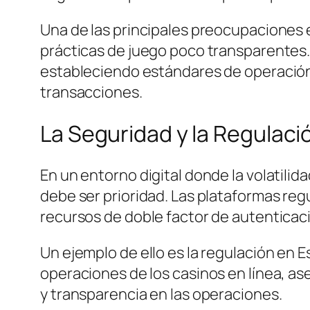
Una de las principales preocupaciones en
prácticas de juego poco transparentes. 
estableciendo estándares de operación q
transacciones.
La Seguridad y la Regulaci
En un entorno digital donde la volatili
debe ser prioridad. Las plataformas re
recursos de doble factor de autenticaci
Un ejemplo de ello es la regulación en 
operaciones de los casinos en línea, a
y transparencia en las operaciones.