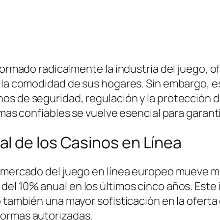
formado radicalmente la industria del juego, o
e la comodidad de sus hogares. Sin embargo, e
os de seguridad, regulación y la protección d
rmas confiables se vuelve esencial para garant
l de los Casinos en Línea
el mercado del juego en línea europeo mueve 
 del 10% anual en los últimos cinco años. Este
o también una mayor sofisticación en la oferta
formas autorizadas.