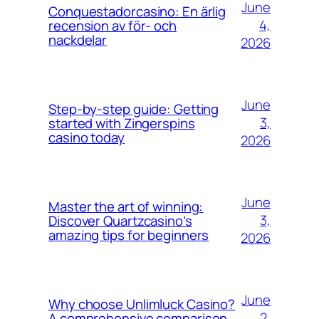
June
Conquestadorcasino: En ärlig
4,
recension av för- och
nackdelar
2026
June
Step-by-step guide: Getting
3,
started with Zingerspins
casino today
2026
June
Master the art of winning:
3,
Discover Quartzcasino’s
amazing tips for beginners
2026
June
Why choose Unlimluck Casino?
2,
A comprehensive comparison