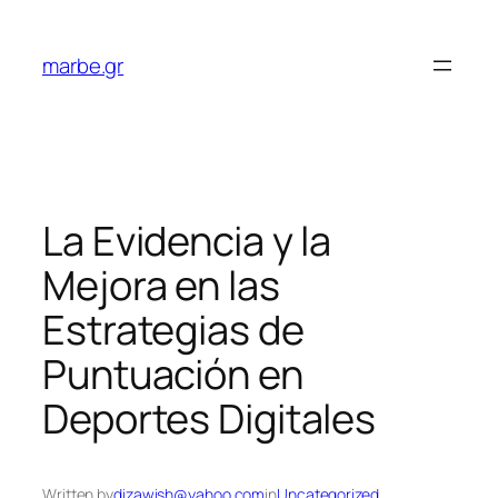
Skip
to
marbe.gr
content
La Evidencia y la
Mejora en las
Estrategias de
Puntuación en
Deportes Digitales
Written by
dizawish@yahoo.com
in
Uncategorized