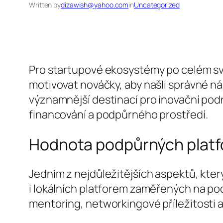
Written by
dizawish@yahoo.com
in
Uncategorized
Pro startupové ekosystémy po celém sv
motivovat nováčky, aby našli správné nás
významnější destinací pro inovační pod
financování a podpůrného prostředí.
Hodnota podpůrných platfo
Jedním z nejdůležitějších aspektů, kte
i lokálních platforem zaměřených na pod
mentoring, networkingové příležitosti a