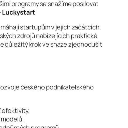
ašimi programy se snažíme posilovat
—
Luckystart
pomáhají startupům v jejich začátcích.
ských zdrojů nabízejících praktické
e důležitý krok ve snaze zjednodušit
o rozvoje českého podnikatelského
efektivity.
h modelů.
 podpůrných programů.