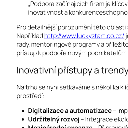
„Podpora začínajících firem je klíč
inovativnost a konkurenceschopnos
Pro detailnější porozumění této oblasti 
Například
http://www.luckystart.co.cz/
j
rady, mentoringové programy a příležito
přístup k podpoře novým podnikatelům a
Inovativní přístupy a trend
Na trhu se nyní setkáváme s několika k
prostředí:
Digitalizace a automatizace
– Imp
Udržitelný rozvoj
– Integrace ekol
Mezinárodní expanze
– Připravová