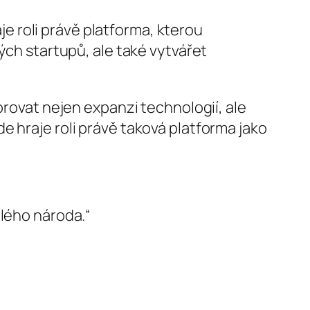
aje roli právě platforma, kterou
ých startupů, ale také vytvářet
vat nejen expanzi technologií, ale
e hraje roli právě taková platforma jako
elého národa.“