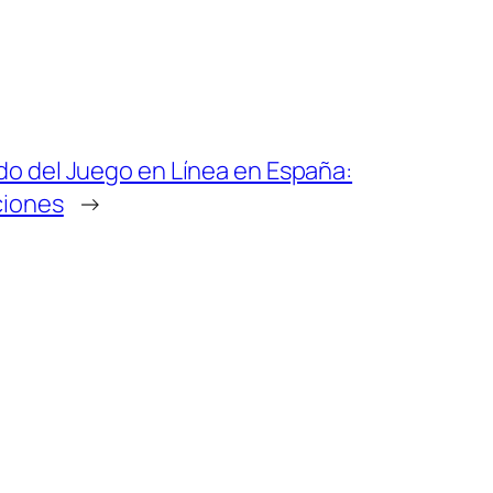
do del Juego en Línea en España:
ciones
→