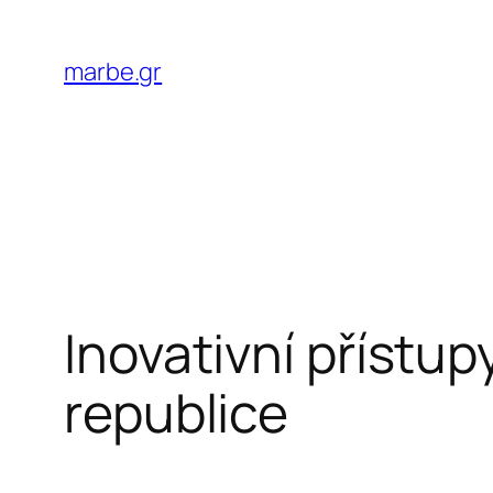
Skip
to
marbe.gr
content
Inovativní přístu
republice