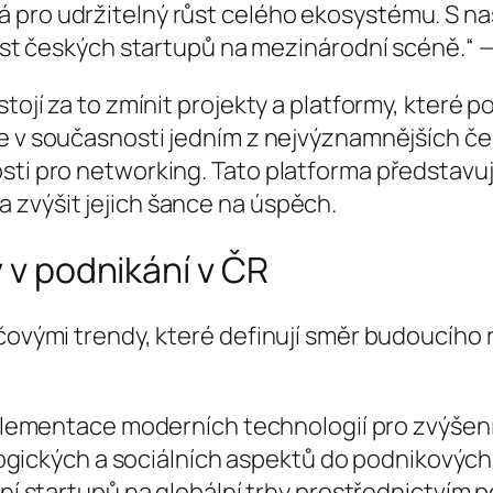
ová pro udržitelný růst celého ekosystému. S n
t českých startupů na mezinárodní scéně.“ 
stojí za to zmínit projekty a platformy, které 
e v současnosti jedním z nejvýznamnějších če
sti pro networking. Tato platforma představuj
 zvýšit jejich šance na úspěch.
y v podnikání v ČR
líčovými trendy, které definují směr budoucíh
lementace moderních technologií pro zvýšení 
ogických a sociálních aspektů do podnikovýc
ní startupů na globální trhy prostřednictvím