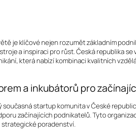
ětě je klíčové nejen rozumět základním podni
troje a inspiraci pro růst. Česká republika se 
nikání, která nabízí kombinaci kvalitních vzd
rem a inkubátorů pro začínajíc
rý současná startup komunita v České republi
poru začínajících podnikatelů. Tyto organizac
 strategické poradenství.