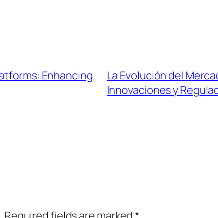
latforms: Enhancing
La Evolución del Merca
Innovaciones y Regula
.
Required fields are marked
*