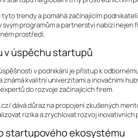
 tyto trendy a pomáhá začínajícím podnikatel
y svým programům a partnerství nabízí nejen f
pném prostředí.
u v úspěchu startupů
úspěšnosti v podnikání je přístup k odborné
známá kvalitní univerzitami a inovačními huby,
expertů do rozvoje začínajících firem.
.cz/ dává důraz na propojení zkušených mento
izovat rizika a zrychlovat rozvoj inovativních 
ho startupového ekosystému