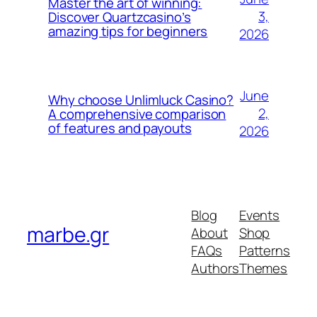
Master the art of winning:
3,
Discover Quartzcasino’s
amazing tips for beginners
2026
June
Why choose Unlimluck Casino?
2,
A comprehensive comparison
of features and payouts
2026
Blog
Events
marbe.gr
About
Shop
FAQs
Patterns
Authors
Themes