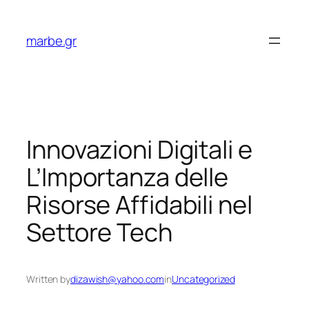
Skip
to
marbe.gr
content
Innovazioni Digitali e
L’Importanza delle
Risorse Affidabili nel
Settore Tech
Written by
dizawish@yahoo.com
in
Uncategorized