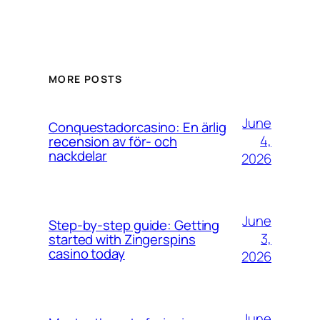
MORE POSTS
June
Conquestadorcasino: En ärlig
4,
recension av för- och
nackdelar
2026
June
Step-by-step guide: Getting
3,
started with Zingerspins
casino today
2026
June