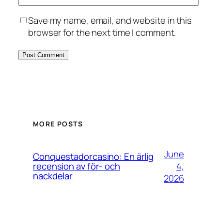
Save my name, email, and website in this
browser for the next time I comment.
MORE POSTS
June
Conquestadorcasino: En ärlig
4,
recension av för- och
nackdelar
2026