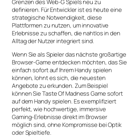
Grenzen des Web-G Spiels neu zu
definieren. Für Entwickler ist es heute eine
strategische Notwendigkeit, diese
Plattformen zu nutzen, um innovative
Erlebnisse zu schaffen, die nahtlos in den
Alltag der Nutzer integriert sind.
Wenn Sie als Spieler das nächste großartige
Browser-Game entdecken möchten, das Sie
einfach sofort auf Ihrem Handy spielen
können, lohnt es sich, die neuesten
Angebote zu erkunden. Zum Beispiel
können Sie Taste Of Madness Game sofort
auf dem Handy spielen. Es exemplifiziert
perfekt, wie hochwertige, immersive
Gaming-Erlebnisse direkt im Browser
möglich sind, ohne Kompromisse bei Optik
oder Spieltiefe.