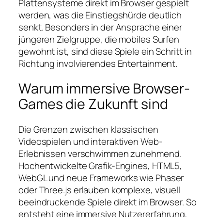
Plattensysteme direkt im Browser gespielt
werden, was die Einstiegshürde deutlich
senkt. Besonders in der Ansprache einer
jüngeren Zielgruppe, die mobiles Surfen
gewohnt ist, sind diese Spiele ein Schritt in
Richtung involvierendes Entertainment.
Warum immersive Browser-
Games die Zukunft sind
Die Grenzen zwischen klassischen
Videospielen und interaktiven Web-
Erlebnissen verschwimmen zunehmend.
Hochentwickelte Grafik-Engines, HTML5,
WebGL und neue Frameworks wie Phaser
oder Three.js erlauben komplexe, visuell
beeindruckende Spiele direkt im Browser. So
entsteht eine
immersive
Nutzererfahrung,