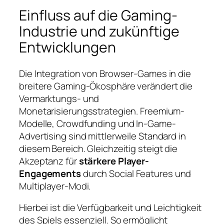
Einfluss auf die Gaming-
Industrie und zukünftige
Entwicklungen
Die Integration von Browser-Games in die
breitere Gaming-Ökosphäre verändert die
Vermarktungs- und
Monetarisierungsstrategien. Freemium-
Modelle, Crowdfunding und In-Game-
Advertising sind mittlerweile Standard in
diesem Bereich. Gleichzeitig steigt die
Akzeptanz für
stärkere Player-
Engagements
durch Social Features und
Multiplayer-Modi.
Hierbei ist die Verfügbarkeit und Leichtigkeit
des Spiels essenziell. So ermöglicht