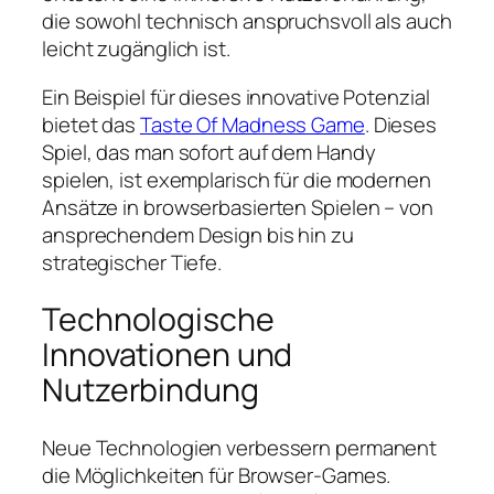
die sowohl technisch anspruchsvoll als auch
leicht zugänglich ist.
Ein Beispiel für dieses innovative Potenzial
bietet das
Taste Of Madness Game
. Dieses
Spiel, das man sofort auf dem Handy
spielen, ist exemplarisch für die modernen
Ansätze in browserbasierten Spielen – von
ansprechendem Design bis hin zu
strategischer Tiefe.
Technologische
Innovationen und
Nutzerbindung
Neue Technologien verbessern permanent
die Möglichkeiten für Browser-Games.