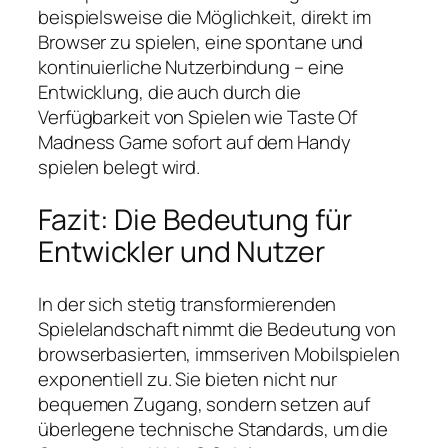
beispielsweise die Möglichkeit, direkt im
Browser zu spielen, eine spontane und
kontinuierliche Nutzerbindung – eine
Entwicklung, die auch durch die
Verfügbarkeit von Spielen wie Taste Of
Madness Game sofort auf dem Handy
spielen belegt wird.
Fazit: Die Bedeutung für
Entwickler und Nutzer
In der sich stetig transformierenden
Spielelandschaft nimmt die Bedeutung von
browserbasierten, immseriven Mobilspielen
exponentiell zu. Sie bieten nicht nur
bequemen Zugang, sondern setzen auf
überlegene technische Standards, um die