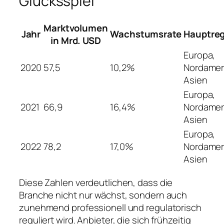
Glücksspiel
Marktvolumen
Jahr
Wachstumsrate
Hauptre
in Mrd. USD
Europa,
2020
57,5
10,2%
Nordamer
Asien
Europa,
2021
66,9
16,4%
Nordamer
Asien
Europa,
2022
78,2
17,0%
Nordamer
Asien
Diese Zahlen verdeutlichen, dass die
Branche nicht nur wächst, sondern auch
zunehmend professionell und regulatorisch
reguliert wird. Anbieter, die sich frühzeitig