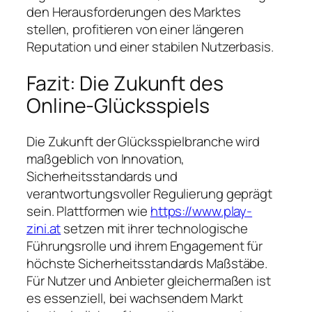
den Herausforderungen des Marktes
stellen, profitieren von einer längeren
Reputation und einer stabilen Nutzerbasis.
Fazit: Die Zukunft des
Online-Glücksspiels
Die Zukunft der Glücksspielbranche wird
maßgeblich von Innovation,
Sicherheitsstandards und
verantwortungsvoller Regulierung geprägt
sein. Plattformen wie
https://www.play-
zini.at
setzen mit ihrer technologische
Führungsrolle und ihrem Engagement für
höchste Sicherheitsstandards Maßstäbe.
Für Nutzer und Anbieter gleichermaßen ist
es essenziell, bei wachsendem Markt