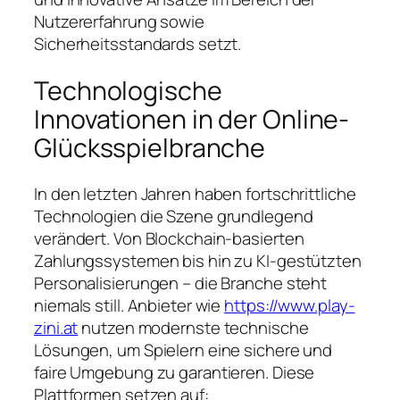
Nutzererfahrung sowie
Sicherheitsstandards setzt.
Technologische
Innovationen in der Online-
Glücksspielbranche
In den letzten Jahren haben fortschrittliche
Technologien die Szene grundlegend
verändert. Von Blockchain-basierten
Zahlungssystemen bis hin zu KI-gestützten
Personalisierungen – die Branche steht
niemals still. Anbieter wie
https://www.play-
zini.at
nutzen modernste technische
Lösungen, um Spielern eine sichere und
faire Umgebung zu garantieren. Diese
Plattformen setzen auf: