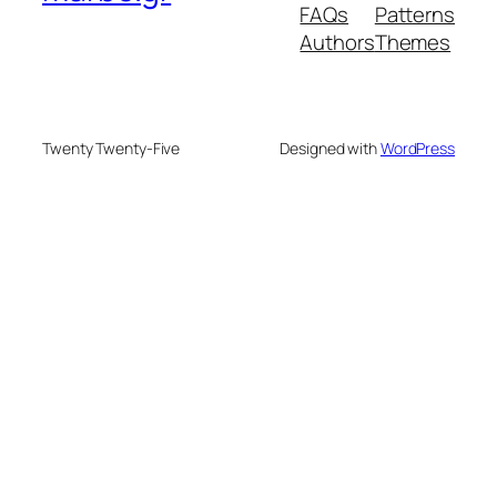
FAQs
Patterns
Authors
Themes
Twenty Twenty-Five
Designed with
WordPress