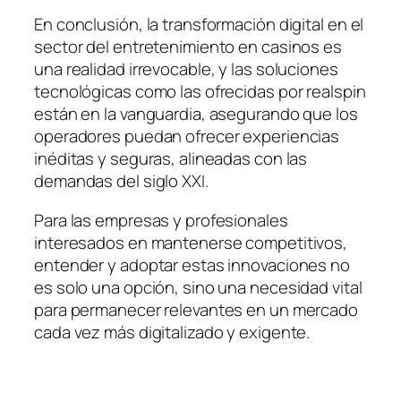
En conclusión, la transformación digital en el
sector del entretenimiento en casinos es
una realidad irrevocable, y las soluciones
tecnológicas como las ofrecidas por realspin
están en la vanguardia, asegurando que los
operadores puedan ofrecer experiencias
inéditas y seguras, alineadas con las
demandas del siglo XXI.
Para las empresas y profesionales
interesados en mantenerse competitivos,
entender y adoptar estas innovaciones no
es solo una opción, sino una necesidad vital
para permanecer relevantes en un mercado
cada vez más digitalizado y exigente.