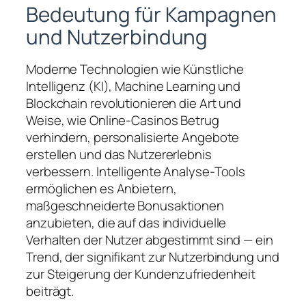
Bedeutung für Kampagnen
und Nutzerbindung
Moderne Technologien wie Künstliche
Intelligenz (KI), Machine Learning und
Blockchain revolutionieren die Art und
Weise, wie Online-Casinos Betrug
verhindern, personalisierte Angebote
erstellen und das Nutzererlebnis
verbessern. Intelligente Analyse-Tools
ermöglichen es Anbietern,
maßgeschneiderte Bonusaktionen
anzubieten, die auf das individuelle
Verhalten der Nutzer abgestimmt sind — ein
Trend, der signifikant zur Nutzerbindung und
zur Steigerung der Kundenzufriedenheit
beiträgt.