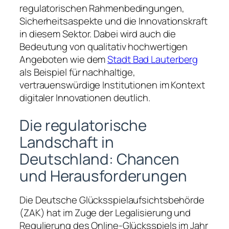
regulatorischen Rahmenbedingungen,
Sicherheitsaspekte und die Innovationskraft
in diesem Sektor. Dabei wird auch die
Bedeutung von qualitativ hochwertigen
Angeboten wie dem
Stadt Bad Lauterberg
als Beispiel für nachhaltige,
vertrauenswürdige Institutionen im Kontext
digitaler Innovationen deutlich.
Die regulatorische
Landschaft in
Deutschland: Chancen
und Herausforderungen
Die Deutsche Glücksspielaufsichtsbehörde
(ZAK) hat im Zuge der Legalisierung und
Regulierung des Online-Glücksspiels im Jahr