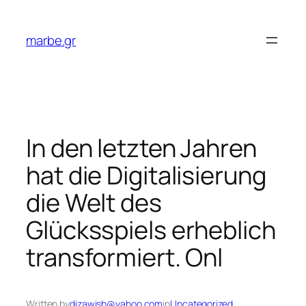
Skip
to
marbe.gr
content
In den letzten Jahren
hat die Digitalisierung
die Welt des
Glücksspiels erheblich
transformiert. Onl
Written by
dizawish@yahoo.com
in
Uncategorized