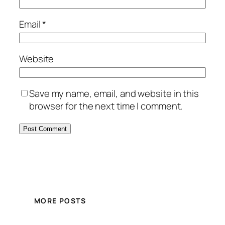
Email
*
Website
Save my name, email, and website in this
browser for the next time I comment.
MORE POSTS