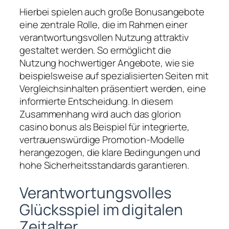
Hierbei spielen auch große Bonusangebote
eine zentrale Rolle, die im Rahmen einer
verantwortungsvollen Nutzung attraktiv
gestaltet werden. So ermöglicht die
Nutzung hochwertiger Angebote, wie sie
beispielsweise auf spezialisierten Seiten mit
Vergleichsinhalten präsentiert werden, eine
informierte Entscheidung. In diesem
Zusammenhang wird auch das glorion
casino bonus als Beispiel für integrierte,
vertrauenswürdige Promotion-Modelle
herangezogen, die klare Bedingungen und
hohe Sicherheitsstandards garantieren.
Verantwortungsvolles
Glücksspiel im digitalen
Zeitalter